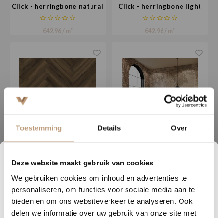
Click - herringbone natural
Click - herringbone light
brown
€42,96 / m²
€42,96 / m²
Toestemming
Details
Over
Floorlife
Floorlife
Deze website maakt gebruik van cookies
Click - herringbone warm
Kingsbridge beton
6
15
25
56
brown
lichtgrijs
We gebruiken cookies om inhoud en advertenties te
DAGEN
UREN
MINUTEN
SECONDEN
personaliseren, om functies voor sociale media aan te
€42,96 / m²
€17,95 / m²
Nu tijdelijk 10% korting op
bieden en om ons websiteverkeer te analyseren. Ook
delen we informatie over uw gebruik van onze site met