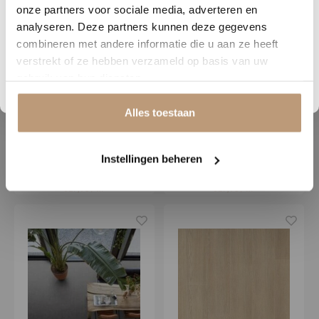
jouw vloer
onze partners voor sociale media, adverteren en
analyseren. Deze partners kunnen deze gegevens
Vraag snel een offerte aan en bespaar direct.
combineren met andere informatie die u aan ze heeft
verstrekt of ze hebben verzameld op basis van uw
Bekijk plak PVC vloeren
gebruik van hun diensten.
Alles toestaan
Floorlife
Floorlife
Kingsbridge beton creme
Kingsbridge beton grijs
Instellingen beheren
€17,95 / m²
€17,95 / m²