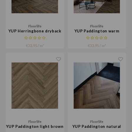
Floorlife
Floorlife
YUP Herringbone dryback
YUP Paddington warm
warm brown
brown
€33,95 / m²
€33,95 / m²
Floorlife
Floorlife
YUP Paddington light brown
YUP Paddington natural