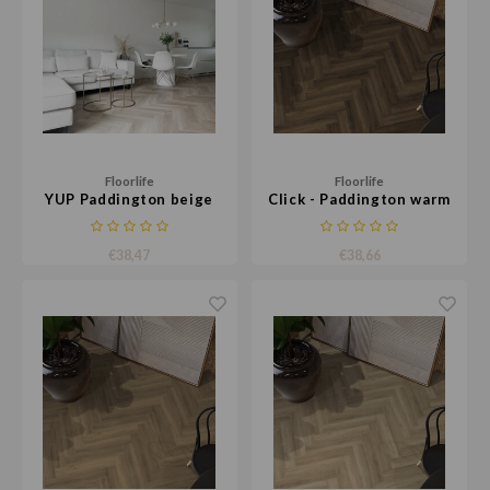
Floorlife
Floorlife
YUP Paddington beige
Click - Paddington warm
brown
€38,47
€38,66