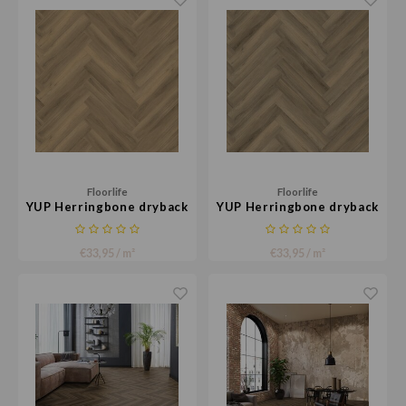
Floorlife
Floorlife
YUP Herringbone dryback
YUP Herringbone dryback
natural
light brown
€33,95 / m²
€33,95 / m²