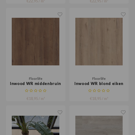
€22,95 / m²
€22,95 / m²
Floorlife
Floorlife
Inwood WR middenbruin
Inwood WR blond eiken
eiken
€18,95 / m²
€18,95 / m²