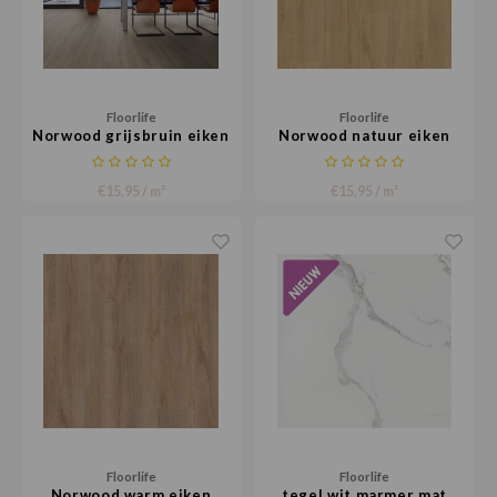
Floorlife
Floorlife
Norwood grijsbruin eiken
Norwood natuur eiken
€15,95 / m²
€15,95 / m²
Floorlife
Floorlife
Norwood warm eiken
tegel wit marmer mat