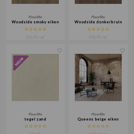
Floorlife
Floorlife
Woodside smoky eiken
Woodside donkerbruin
eiken
€15,95 / m²
€15,95 / m²
Floorlife
Floorlife
tegel zand
Queens beige eiken