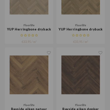
Loose Lay
Honga
Floorlife
Floorlife
YUP Herringbone dryback
YUP Herringbone dryback
small beige
small natural
€33,95 / m²
€33,95 / m²
Floorlife
Floorlife
Bayside eiken natuur
Bayside eiken donker