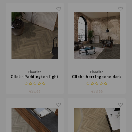
Floorlife
Floorlife
Click - Paddington light
Click - herringbone dark
brown
grey
€38,66
€38,66