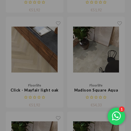
€51,92
€51,92
Floorlife
Floorlife
Click - Mayfair light oak
Madison Square Aqua
donkergrijs
€51,92
€54,33