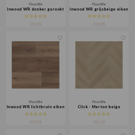
Floorlife
Floorlife
Inwood WR donker gerookt
Inwood WR grijsbeige eiken
eiken
€50,98
€50,98
Floorlife
Floorlife
Inwood WR lichtbruin eiken
Click - Merton beige
€50,98
€51,23