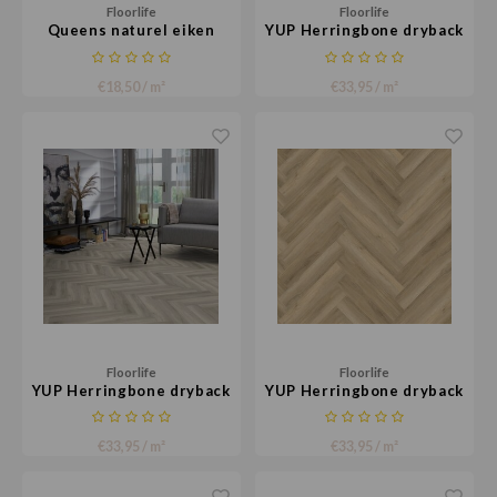
Floorlife
Floorlife
Queens naturel eiken
YUP Herringbone dryback
dark grey
€18,50 / m²
€33,95 / m²
Floorlife
Floorlife
YUP Herringbone dryback
YUP Herringbone dryback
grey
beige
€33,95 / m²
€33,95 / m²