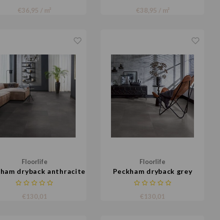
€36,95 / m²
€38,95 / m²
Floorlife
Floorlife
ham dryback anthracite
Peckham dryback grey
€130,01
€130,01