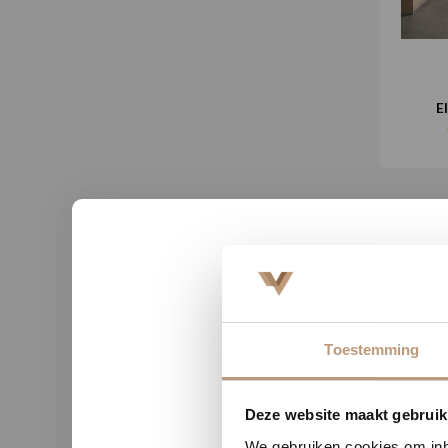
E
Toestemming
Nu tij
Deze website maakt gebruik
We gebruiken cookies om inho