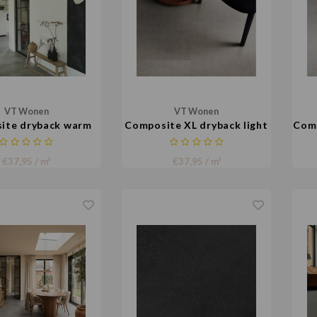
VT Wonen
VT Wonen
ite dryback warm
Composite XL dryback light
Comp
grey
grey
€37,95 / m²
€37,95 / m²