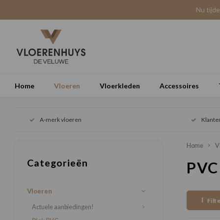
Nu tijd
Home
Vloeren
Vloerkleden
Accessoires
A-merk vloeren
Klante
Home
V
Categorieën
PVC
Vloeren
Filt
Actuele aanbiedingen!