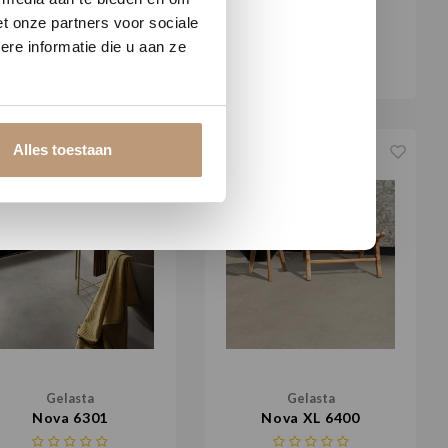
Gelasta
Gelasta
t onze partners voor sociale
Fusion 1701
Fusion 1702
re informatie die u aan ze
€36,95 / m²
€36,95 / m²
Alles toestaan
Gelasta
Gelasta
Nova 6301
Nova XL 6400