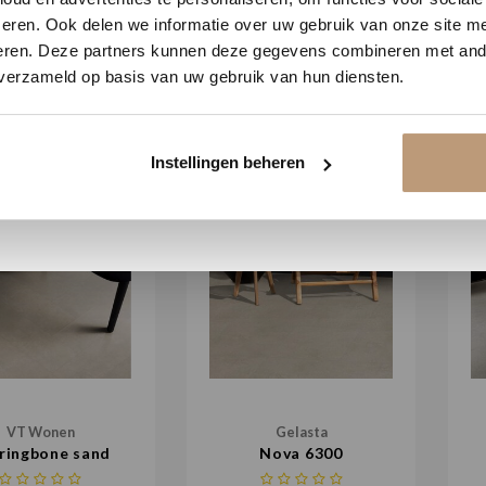
Vraag snel een offerte aan en bespaar direct.
Gelasta
Gelasta
eren. Ook delen we informatie over uw gebruik van onze site me
Flash 2202
Fusion 1700
eren. Deze partners kunnen deze gegevens combineren met ande
 verzameld op basis van uw gebruik van hun diensten.
€36,95 / m²
€36,95 / m²
Bekijk plak PVC vloeren
Instellingen beheren
VT Wonen
Gelasta
ringbone sand
Nova 6300