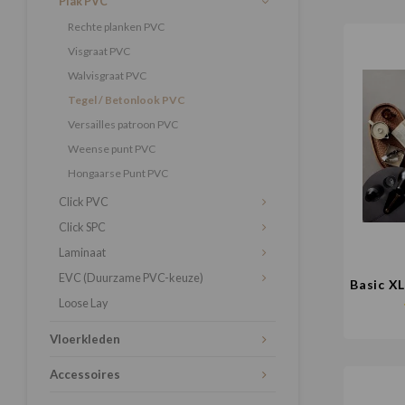
Plak PVC
Rechte planken PVC
Visgraat PVC
Walvisgraat PVC
Tegel / Betonlook PVC
Versailles patroon PVC
Weense punt PVC
Hongaarse Punt PVC
Click PVC
Click SPC
Laminaat
EVC (Duurzame PVC-keuze)
Basic XL
Loose Lay
Vloerkleden
Accessoires