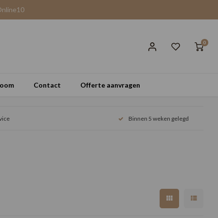
Online10
0
room
Contact
Offerte aanvragen
vice
Binnen 5 weken gelegd