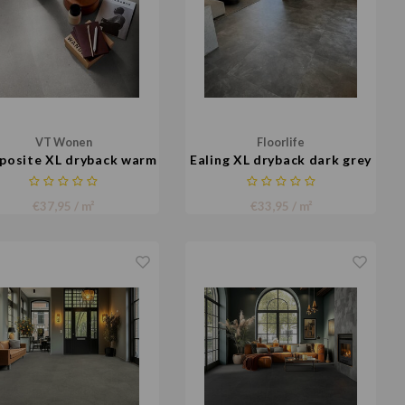
VT Wonen
Floorlife
osite XL dryback warm
Ealing XL dryback dark grey
grey
€37,95 / m²
€33,95 / m²