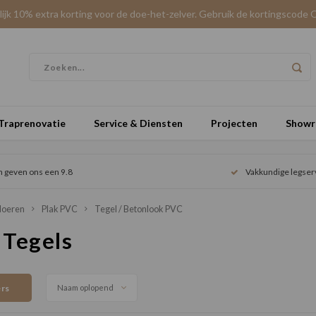
elijk 10% extra korting voor de doe-het-zelver. Gebruik de kortingscode 
Traprenovatie
Service & Diensten
Projecten
Show
n geven ons een 9.8
Vakkundige legser
loeren
Plak PVC
Tegel / Betonlook PVC
 Tegels
ers
Naam oplopend