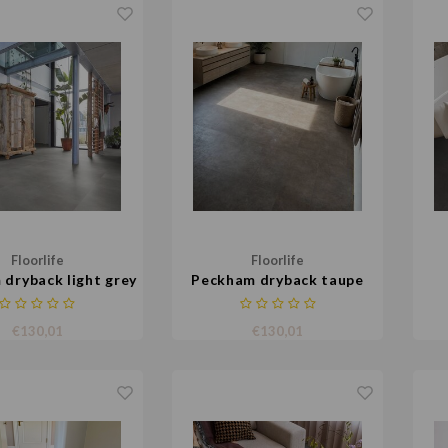
Floorlife
Floorlife
dryback light grey
Peckham dryback taupe
€130,01
€130,01