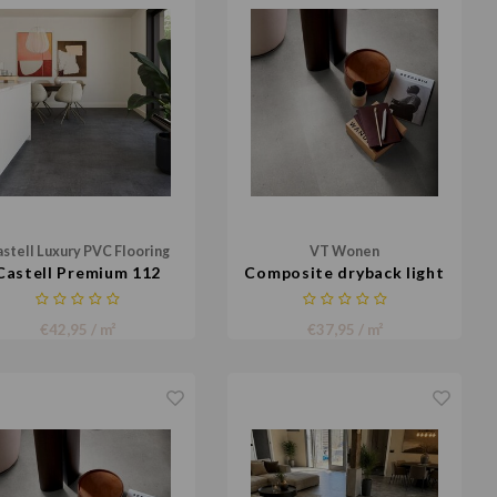
stell Luxury PVC Flooring
VT Wonen
Castell Premium 112
Composite dryback light
grey
€42,95 / m²
€37,95 / m²