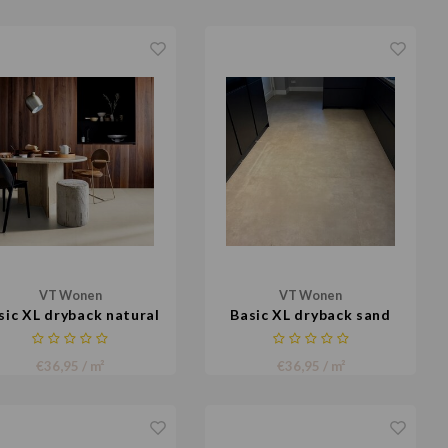
VT Wonen
VT Wonen
sic XL dryback natural
Basic XL dryback sand
€36,95 / m²
€36,95 / m²