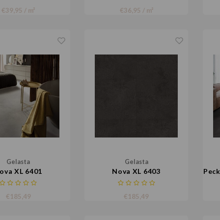
€39,95 / m²
€36,95 / m²
Gelasta
Gelasta
ova XL 6401
Nova XL 6403
Peck
€185,49
€185,49