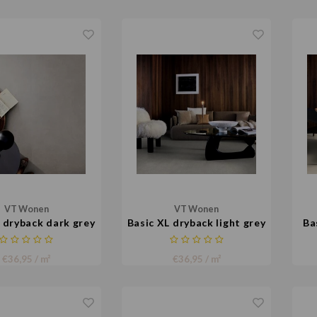
VT Wonen
VT Wonen
 dryback dark grey
Basic XL dryback light grey
Ba
€36,95 / m²
€36,95 / m²