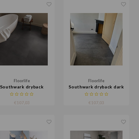
Floorlife
Floorlife
Southwark dryback
Southwark dryback dark
anthracite
grey
€107,03
€107,03