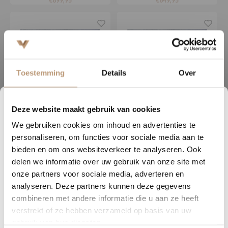
€899,95
€649,95
Toestemming
Details
Over
Deze website maakt gebruik van cookies
2
02
01
56
We gebruiken cookies om inhoud en advertenties te
DAGEN
UREN
MINUTEN
SECONDEN
VT Wonen
VT Wonen
personaliseren, om functies voor sociale media aan te
Blocks | 240x340cm
Blocks | 133x195cm
Nu tijdelijk 10% korting op
bieden en om ons websiteverkeer te analyseren. Ook
delen we informatie over uw gebruik van onze site met
jouw vloer
€849,95
€299,95
onze partners voor sociale media, adverteren en
analyseren. Deze partners kunnen deze gegevens
Vraag snel een offerte aan en bespaar direct.
combineren met andere informatie die u aan ze heeft
verstrekt of ze hebben verzameld op basis van uw
Bekijk plak PVC vloeren
gebruik van hun diensten.