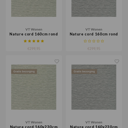
Loose Lay
Honga
VT Wonen
VT Wonen
Nature cord 160cm rond
Nature cord 160cm rond
€299,95
€299,95
VT Wonen
VT Wonen
Nature cord 160x230cm
Nature cord 160x230cm