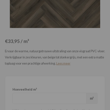
Loose Lay
Honga
€33,95 / m²
Ervaar de warme, natuurgetrouwe uitstraling van onze visgraat PVC-vloer.
Verkrijgbaar in zes kleuren, van beige tot donkergrijs, met een extra matte
toplaag voor een prachtige afwerking.
Lees meer
Hoeveelheid m²
m²