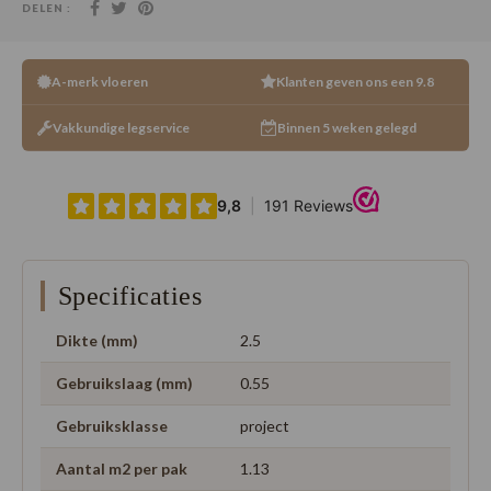
DELEN :
A-merk vloeren
Klanten geven ons een 9.8
Vakkundige legservice
Binnen 5 weken gelegd
Specificaties
Dikte (mm)
2.5
Gebruikslaag (mm)
0.55
Gebruiksklasse
project
Aantal m2 per pak
1.13