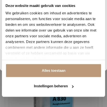
Deze website maakt gebruik van cookies
alleen visueel aantrekkelijk, maar ook duurzaam en slijtvast, wat
1
08
25
38
hem ideaal maakt voor drukbezochte ruimtes.
We gebruiken cookies om inhoud en advertenties te
DAGEN
UREN
MINUTEN
SECONDEN
personaliseren, om functies voor sociale media aan te
Of je nu een modern, klassiek of industrieel interieur hebt, deze
Nu tijdelijk 10% korting op
bieden en om ons websiteverkeer te analyseren. Ook
visgraat PVC-vloer biedt de perfecte balans tussen stijl en
delen we informatie over uw gebruik van onze site met
jouw vloer
functionaliteit. Kom langs bij Vloerenhuys de Veluwe en ontdek de
onze partners voor sociale media, adverteren en
verschillende kleurvarianten en mogelijkheden. Vraag vrijblijvend
analyseren. Deze partners kunnen deze gegevens
Vraag snel een offerte aan en bespaar direct.
een offerte aan en ervaar zelf de charme van deze prachtige vloer!
combineren met andere informatie die u aan ze heeft
verstrekt of ze hebben verzameld op basis van uw
Bekijk plak PVC vloeren
gebruik van hun diensten.
Gerelateerde producten
Alles toestaan
Instellingen beheren