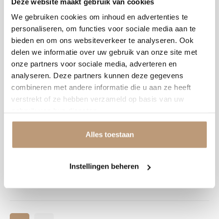
Deze website maakt gebruik van cookies
We gebruiken cookies om inhoud en advertenties te
€79,95
€74,95
€99,95
€89,95
personaliseren, om functies voor sociale media aan te
bieden en om ons websiteverkeer te analyseren. Ook
-17%
-20%
delen we informatie over uw gebruik van onze site met
onze partners voor sociale media, adverteren en
analyseren. Deze partners kunnen deze gegevens
combineren met andere informatie die u aan ze heeft
verstrekt of ze hebben verzameld op basis van uw
gebruik van hun diensten.
Alles toestaan
Floorlife
Floorlife
wandpanelen tegel taupe
wandpanelen geolied eiken
Instellingen beheren
€74,95
€79,95
€89,95
€99,95