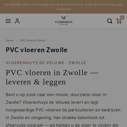
Nu tijdelijk 10% extra korting voor de doe-het-zelver. Gebruik de kortingscode
Online10
0
Hoofdmenu / service & diensten
Hoofdmenu / traprenovatie
Hoofdmenu / vloerkleden
Hoofdmenu / accessoires
Hoofdmenu / vloeren
Hoofdmenu / 
Hoofdmenu /
Hoofdmen
Hoofdm
H
H
Vakkundige legservice
Service & Diensten
Traprenovatie
Vloerkleden
Accessoires
Vloeren
Home
PVC vloeren Zwolle
Actuele aanbiedingen!
VTwonen
Ondervloer
Offerte traprenovatie
Offerte vloerverwarming
Online
Recht
Click 
Click 
Water
Onder
schoo
Akoes
PVC vloeren Zwolle
Recht
Plak PVC
Rechthoekig
schoonmaak & onderhoud
Overzettreden
Gratis stalen aanvragen
All-in
Visgr
Click 
Click 
Recht
Onderv
Voegp
Latte
VLOERENHUYS DE VELUWE · ZWOLLE
Walvi
PVC vloeren in Zwolle —
Click PVC
Organisch / ovaal
Wandpanelen
Traptreden set
Click
Walvi
Click 
Click 
Versai
Onderv
Plinte
Latten
Beton
leveren & leggen
Click SPC
Rond
Krasvrije vloerbescherming
Trap profielen
Tegel
Click 
Lamin
Onderv
Latte
Click 
Bent u op zoek naar een mooie, duurzame vloer in
Zwolle? Vloerenhuys de Veluwe levert en legt
Laminaat
Op maat
Stootborden
Versai
Click
Visgra
Onder
Wandt
Loose
hoogwaardige PVC-vloeren bij particulieren en bedrijven
EVC (Duurzame PVC-keuze)
Weens
Honga
Gesch
Wandp
in Zwolle en omgeving. Van strakke betonlook tot
sfeervolle visgraat — wij helpen u de vloer te vinden die