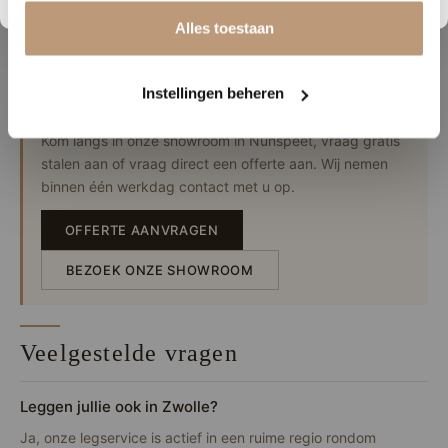
de buurt komen? Neem gerust contact op — we denken
Alles toestaan
graag mee.
Instellingen beheren
Vrijblijvend advies of offerte?
Kom langs in onze showroom in Nunspeet, vraag gratis
stalen aan of vraag direct een offerte aan. Wij nemen
binnen één werkdag contact met u op.
OFFERTE AANVRAGEN
BEZOEK ONZE SHOWROOM
Veelgestelde vragen
Leggen jullie ook in Zwolle?
Ja, onze legservice is actief in een ruime regio rondom