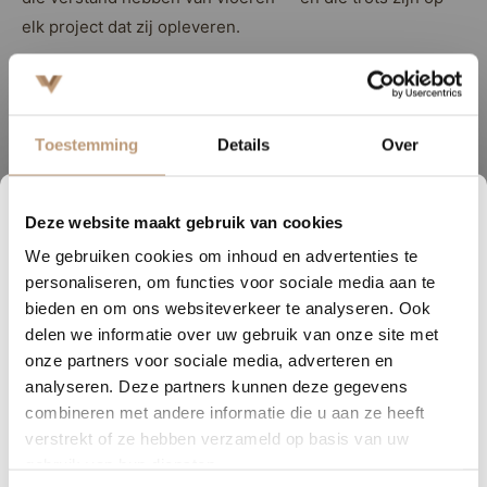
elk project dat zij opleveren.
Ruim assortiment A-merk vloeren tegen scherpe
prijzen
Gratis stalen aanvragen — thuis in het licht van uw
Toestemming
Details
Over
eigen ruimte bekijken
Professionele legservice inclusief egaliseren en
afwerking
Deze website maakt gebruik van cookies
0
03
14
26
Geschikt voor vloerverwarming
We gebruiken cookies om inhoud en advertenties te
DAGEN
UREN
MINUTEN
SECONDEN
Laagste prijsgarantie — we stijgen niet boven de
personaliseren, om functies voor sociale media aan te
marktprijs uit
Nu tijdelijk 10% korting op
bieden en om ons websiteverkeer te analyseren. Ook
delen we informatie over uw gebruik van onze site met
jouw vloer
onze partners voor sociale media, adverteren en
Werkgebied rondom Zwolle
analyseren. Deze partners kunnen deze gegevens
Vraag snel een offerte aan en bespaar direct.
Naast Zwolle zijn wij actief in de gehele regio, waaronder
combineren met andere informatie die u aan ze heeft
Nunspeet, Harderwijk, Ermelo, Putten, Elburg, Hattem,
verstrekt of ze hebben verzameld op basis van uw
Bekijk plak PVC vloeren
gebruik van hun diensten.
Kampen en omliggende plaatsen. Twijfelt u of wij bij u in