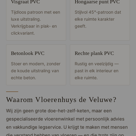
Visgraat PVC
Hongaarse punt PVC
Tijdloos patroon met een
Stijlvol 45°-patroon dat
luxe uitstraling.
elke ruimte karakter
Verkrijgbaar in plak- en
geeft.
clickvariant.
Betonlook PVC
Rechte plank PVC
Stoer en modern, zonder
Rustig en veelzijdig —
de koude uitstraling van
past in elk interieur en
echte beton.
elke ruimte.
Waarom Vloerenhuys de Veluwe?
Wij zijn geen grote doe-het-zelf-keten, maar een
gespecialiseerde vloerenwinkel met persoonlijk advies
en vakkundige legservice. U krijgt te maken met mensen
die verstand hebben van vloeren — en die trots zijn op