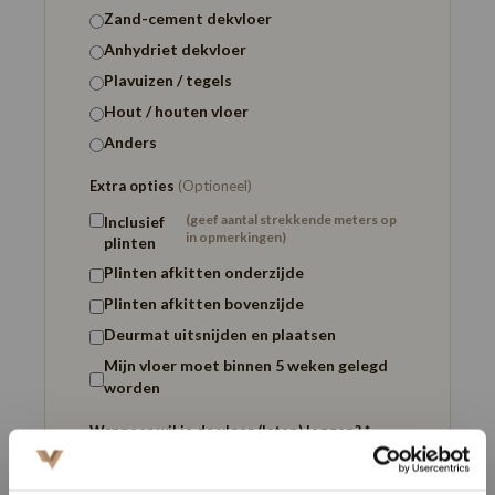
Zand-cement dekvloer
Anhydriet dekvloer
Plavuizen / tegels
Hout / houten vloer
Anders
Extra opties
(Optioneel)
(geef aantal strekkende meters op
Inclusief
in opmerkingen)
plinten
Plinten afkitten onderzijde
Plinten afkitten bovenzijde
Deurmat uitsnijden en plaatsen
Mijn vloer moet binnen 5 weken gelegd
worden
Wanneer wil je de vloer (laten) leggen? *
Zo snel mogelijk