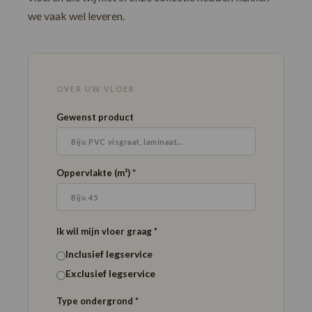
Loose Lay
Honga
we vaak wel leveren.
OVER UW VLOER
Gewenst product
Oppervlakte (m²) *
Ik wil mijn vloer graag *
Inclusief legservice
Exclusief legservice
Type ondergrond *