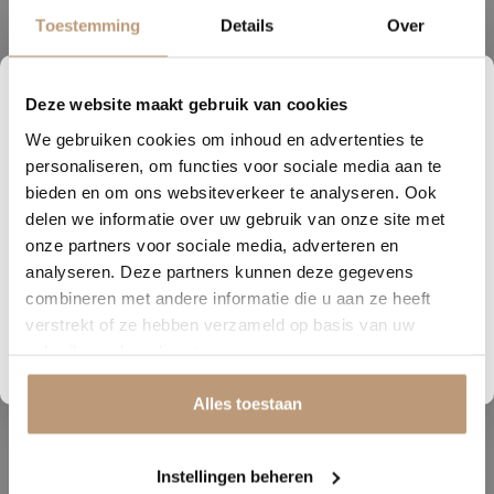
1 - 3 maanden
Toestemming
Details
Over
3 - 6 maanden
Planning nog onbekend
Deze website maakt gebruik van cookies
Opmerkingen
(Optioneel)
5
13
33
08
We gebruiken cookies om inhoud en advertenties te
DAGEN
UREN
MINUTEN
SECONDEN
personaliseren, om functies voor sociale media aan te
Nu tijdelijk 10% korting op
bieden en om ons websiteverkeer te analyseren. Ook
Hoe heb je ons gevonden?
(Optioneel)
delen we informatie over uw gebruik van onze site met
jouw vloer
Maak een keus
onze partners voor sociale media, adverteren en
analyseren. Deze partners kunnen deze gegevens
Vraag snel een offerte aan en bespaar direct.
combineren met andere informatie die u aan ze heeft
verstrekt of ze hebben verzameld op basis van uw
UW GEGEVENS
Bekijk plak PVC vloeren
gebruik van hun diensten.
Voornaam *
Alles toestaan
Achternaam *
Instellingen beheren