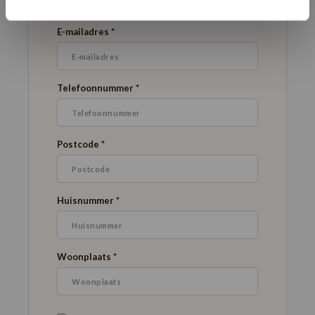
E-mailadres *
Telefoonnummer *
Postcode *
Huisnummer *
Woonplaats *