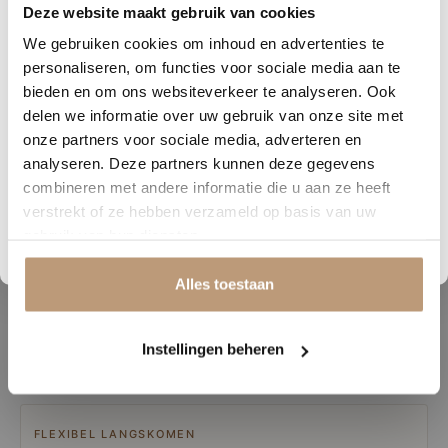
Deze website maakt gebruik van cookies
1
05
18
31
We gebruiken cookies om inhoud en advertenties te
DAGEN
UREN
MINUTEN
SECONDEN
personaliseren, om functies voor sociale media aan te
Nu tijdelijk 10% korting op
bieden en om ons websiteverkeer te analyseren. Ook
delen we informatie over uw gebruik van onze site met
jouw vloer
onze partners voor sociale media, adverteren en
analyseren. Deze partners kunnen deze gegevens
Vraag snel een offerte aan en bespaar direct.
combineren met andere informatie die u aan ze heeft
verstrekt of ze hebben verzameld op basis van uw
Bekijk plak PVC vloeren
gebruik van hun diensten.
Alles toestaan
Instellingen beheren
FLEXIBEL LANGSKOMEN