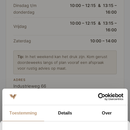
Dinsdag t/m
10:00 – 12:15 & 13:15 –
donderdag
16:00
10:00 – 12:15 & 13:15 –
Vrijdag
16:00
Zaterdag
10:00 – 14:00
Tip:
In het weekend kan het druk zijn. Kom gerust
doordeweeks langs of plan vooraf een afspraak
voor rustig advies op maat.
ADRES
Industrieweg 66
8071 CW Nunspeet
TELEFOON
0341 217 344
Toestemming
Details
Over
E-MAIL
info@vloerenhuysdeveluwe.nl