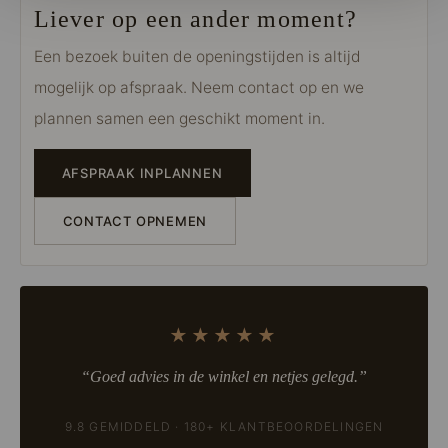
Liever op een ander moment?
Een bezoek buiten de openingstijden is altijd
mogelijk op afspraak. Neem contact op en we
plannen samen een geschikt moment in.
AFSPRAAK INPLANNEN
CONTACT OPNEMEN
★★★★★
“Goed advies in de winkel en netjes gelegd.”
9.8 GEMIDDELD · 180+ KLANTBEOORDELINGEN