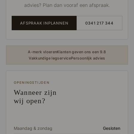
Loose Lay
Honga
advies? Plan dan vooraf een afspraak.
AFSPRAAK INPLANNEN
0341 217 344
A-merk vloeren
Klanten geven ons een 9.8
Vakkundige legservice
Persoonlijk advies
OPENINGSTIJDEN
Wanneer zijn
wij open?
Maandag & zondag
Gesloten