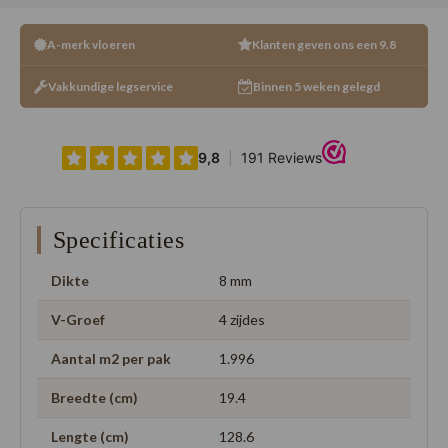
A-merk vloeren
Klanten geven ons een 9.8
Vakkundige legservice
Binnen 5 weken gelegd
Specificaties
Dikte
8 mm
V-Groef
4 zijdes
Aantal m2 per pak
1.996
Breedte (cm)
19.4
Lengte (cm)
128.6