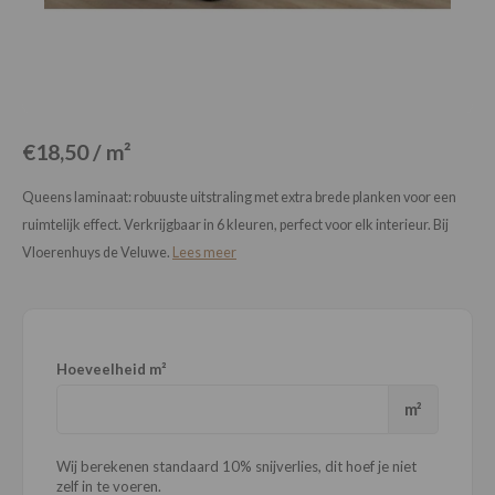
Loose Lay
Honga
€18,50 / m²
Queens laminaat: robuuste uitstraling met extra brede planken voor een
ruimtelijk effect. Verkrijgbaar in 6 kleuren, perfect voor elk interieur. Bij
Vloerenhuys de Veluwe.
Lees meer
Hoeveelheid m²
m²
Wij berekenen standaard 10% snijverlies, dit hoef je niet
zelf in te voeren.