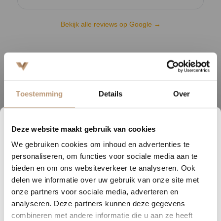
Bekijk alle reviews op Google →
Beschrijving
De Queens laminaatvloer is de perfecte keuze voor wie houdt van
Toestemming
Details
Over
een robuuste en natuurlijke uitstraling. Deze vloer lijkt qua uiterlijk
sterk op een authentieke houten vloer en geeft elke ruimte direct
een warme en karaktervolle sfeer.
Deze website maakt gebruik van cookies
1
03
16
48
We gebruiken cookies om inhoud en advertenties te
DAGEN
UREN
MINUTEN
SECONDEN
De extra brede planken van de Queens laminaatvloer zorgen voor
personaliseren, om functies voor sociale media aan te
een ruimtelijk effect, wat hem bijzonder geschikt maakt voor zowel
Nu tijdelijk 10% korting op
bieden en om ons websiteverkeer te analyseren. Ook
grote als kleine ruimtes. Dit maakt de vloer niet alleen praktisch,
delen we informatie over uw gebruik van onze site met
jouw vloer
maar ook een stijlvolle keuze voor elk interieur.
onze partners voor sociale media, adverteren en
analyseren. Deze partners kunnen deze gegevens
Vraag snel een offerte aan en bespaar direct.
Met keuze uit twaalf veelzijdige kleuren is er altijd een optie die
combineren met andere informatie die u aan ze heeft