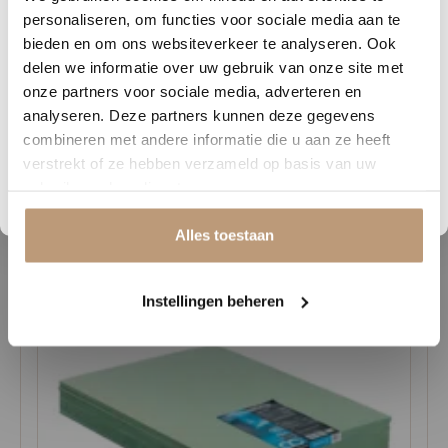
van woonkamers tot slaapkamers.
personaliseren, om functies voor sociale media aan te
Nu tijdelijk 10% korting op
bieden en om ons websiteverkeer te analyseren. Ook
Kies voor de perfecte combinatie van design en functionaliteit met
delen we informatie over uw gebruik van onze site met
jouw vloer
visgraat laminaat!
onze partners voor sociale media, adverteren en
analyseren. Deze partners kunnen deze gegevens
Vraag snel een offerte aan en bespaar direct.
combineren met andere informatie die u aan ze heeft
verstrekt of ze hebben verzameld op basis van uw
Bekijk plak PVC vloeren
Gerelateerde producten
gebruik van hun diensten.
Alles toestaan
Instellingen beheren