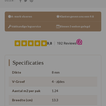
DELEN :
A-merk vloeren
Klanten geven ons een 9.8
Vakkundige legservice
Binnen 5 weken gelegd
Specificaties
Dikte
8 mm
V-Groef
4 - zijdes
Aantal m2 per pak
1.24
Breedte (cm)
13.3