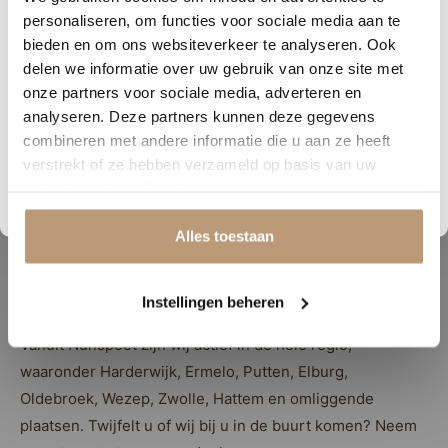
personaliseren, om functies voor sociale media aan te
Ruim assortiment A-merk vloeren tegen scherpe
Nu tijdelijk 10% korting op
bieden en om ons websiteverkeer te analyseren. Ook
prijzen
delen we informatie over uw gebruik van onze site met
jouw vloer
Gratis stalen aanvragen — thuis in het licht van uw
onze partners voor sociale media, adverteren en
eigen ruimte bekijken
analyseren. Deze partners kunnen deze gegevens
Vraag snel een offerte aan en bespaar direct.
Professionele legservice inclusief egaliseren en
combineren met andere informatie die u aan ze heeft
verstrekt of ze hebben verzameld op basis van uw
afwerking
Bekijk plak PVC vloeren
gebruik van hun diensten.
Geschikt voor vloerverwarming
Laagste prijsgarantie — wij stijgen niet boven de
Alles toestaan
marktprijs uit
Instellingen beheren
Werkgebied vanuit Nunspeet
Vanuit Nunspeet zijn wij actief in de hele regio,
waaronder Harderwijk, Ermelo, Putten, Elburg,
Oldebroek, Wezep, Zwolle, Hattem en omliggende
plaatsen. Twijfelt u of wij bij u in de buurt komen? Neem