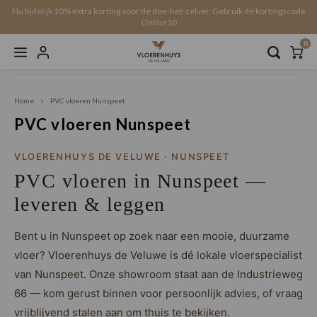
Nu tijdelijk 10% extra korting voor de doe-het-zelver. Gebruik de kortingscode
Online10
0
Hoofdmenu / service & diensten
Hoofdmenu / traprenovatie
Hoofdmenu / vloerkleden
Hoofdmenu / accessoires
Hoofdmenu / vloeren
Hoofdmenu / 
Hoofdmenu /
Hoofdmen
Hoofdm
H
H
Vakkundige legservice
Binnen 5 wek
Service & Diensten
Traprenovatie
Vloerkleden
Accessoires
Vloeren
Home
PVC vloeren Nunspeet
Actuele aanbiedingen!
VTwonen
Ondervloer
Offerte traprenovatie
Offerte vloerverwarming
Online
Recht
Click 
Click 
Water
Onder
schoo
Akoes
PVC vloeren Nunspeet
Recht
Plak PVC
Rechthoekig
schoonmaak & onderhoud
Overzettreden
Gratis stalen aanvragen
All-in
Visgr
Click 
Click 
Recht
Onderv
Voegp
Latte
VLOERENHUYS DE VELUWE · NUNSPEET
Walvi
PVC vloeren in Nunspeet —
Click PVC
Organisch / ovaal
Wandpanelen
Traptreden set
Click
Walvi
Click 
Click 
Versai
Onderv
Plinte
Latten
Beton
leveren & leggen
Click SPC
Rond
Krasvrije vloerbescherming
Trap profielen
Tegel
Click 
Lamin
Onderv
Latte
Click 
Bent u in Nunspeet op zoek naar een mooie, duurzame
vloer? Vloerenhuys de Veluwe is dé lokale vloerspecialist
Laminaat
Op maat
Stootborden
Versai
Click
Visgra
Onder
Wandt
Loose
van Nunspeet. Onze showroom staat aan de Industrieweg
EVC (Duurzame PVC-keuze)
Weens
Honga
Gesch
Wandp
66 — kom gerust binnen voor persoonlijk advies, of vraag
vrijblijvend stalen aan om thuis te bekijken.