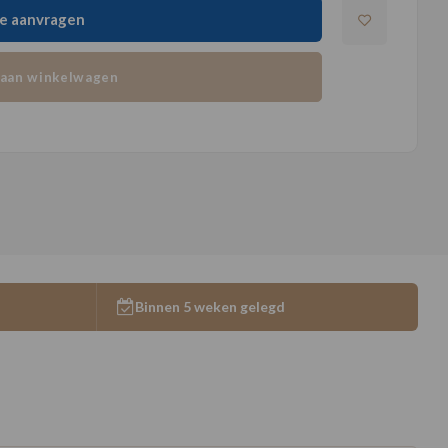
e aanvragen
aan winkelwagen
Binnen 5 weken gelegd