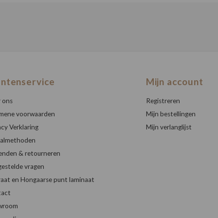
antenservice
Mijn account
 ons
Registreren
mene voorwaarden
Mijn bestellingen
acy Verklaring
Mijn verlanglijst
almethoden
enden & retourneren
gestelde vragen
raat en Hongaarse punt laminaat
act
wroom