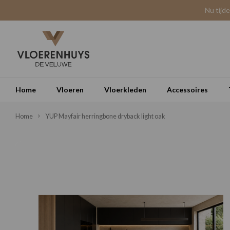
Nu tijd
Home
Vloeren
Vloerkleden
Accessoires
Home
YUP Mayfair herringbone dryback light oak