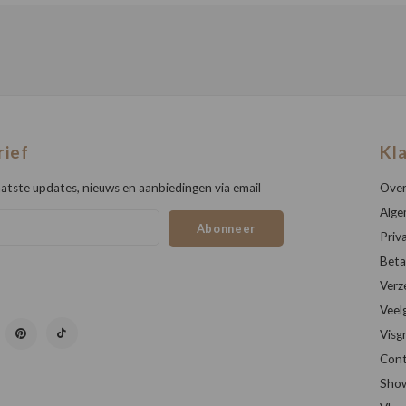
rief
Kl
atste updates, nieuws en aanbiedingen via email
Over
Alge
Abonneer
Priv
Beta
Verz
Veel
Visg
Cont
Sho