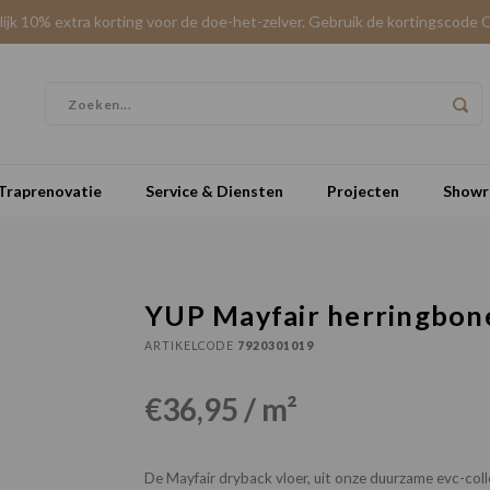
elijk 10% extra korting voor de doe-het-zelver. Gebruik de kortingscode 
Traprenovatie
Service & Diensten
Projecten
Show
YUP Mayfair herringbone
ARTIKELCODE
7920301019
€36,95 / m²
De Mayfair dryback vloer, uit onze duurzame evc-colle