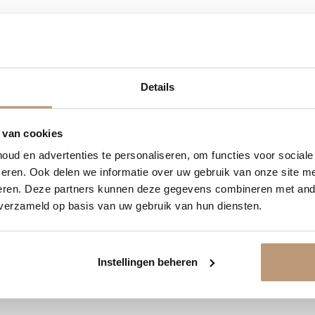
1
13
14
32
Details
Ervaringen van onze klanten
DAGEN
UREN
MINUTEN
SECONDEN
9.8
/ 10 op basis van 180+ reviews
delijk 10% korting op jou
 van cookies
ud en advertenties te personaliseren, om functies voor social
Jan uit Utrecht -
Vraag snel een offerte aan en bespaar direct.
eren. Ook delen we informatie over uw gebruik van onze site me
eren. Deze partners kunnen deze gegevens combineren met ande
★★★★★
 verzameld op basis van uw gebruik van hun diensten.
en goed
Vloer perfect gelegd, en de service
Bekijk plak PVC vloeren
was top.
Instellingen beheren
Bekijk alle reviews op Google →