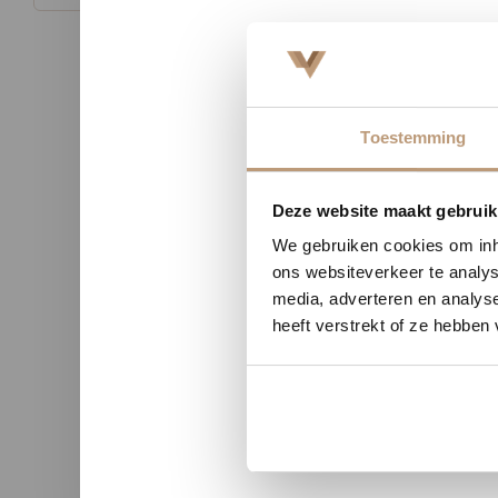
Toestemming
Nu tij
Deze website maakt gebruik
We gebruiken cookies om inho
n uit Zutphen
Sophie uit Arnhem -
ons websiteverkeer te analys
media, adverteren en analys
★★
★★★★★
heeft verstrekt of ze hebben
kwaliteit en duidelijke
Snelle levering, mooie vloer 
nicatie.
advies!