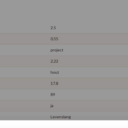
2.5
0.55
project
2.22
hout
17.8
89
ja
Levenslang