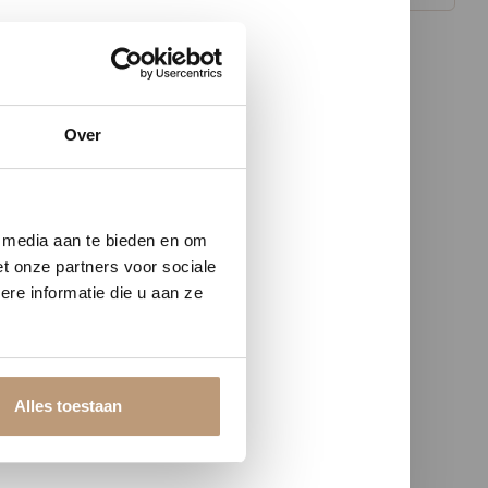
Over
w vloer
e media aan te bieden en om
t onze partners voor sociale
re informatie die u aan ze
Alles toestaan