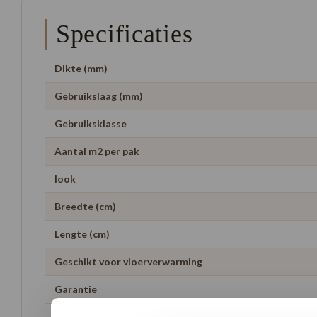
Specificaties
Dikte (mm)
Gebruikslaag (mm)
Gebruiksklasse
Aantal m2 per pak
look
Breedte (cm)
Lengte (cm)
Geschikt voor vloerverwarming
Garantie