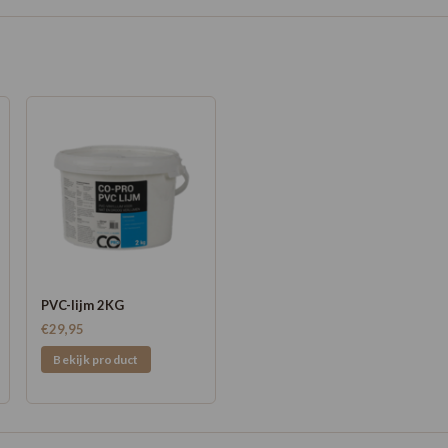
PVC-lijm 2KG
€29,95
Bekijk product