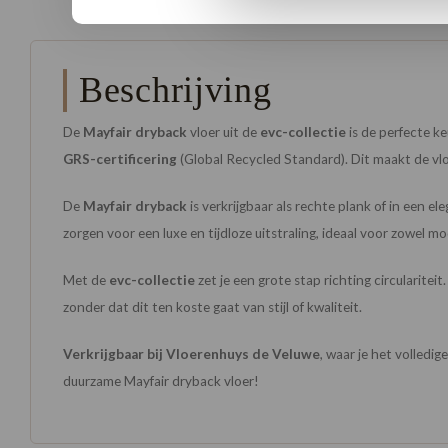
Beschrijving
De
Mayfair dryback
vloer uit de
evc-collectie
is de perfecte k
GRS-certificering
(Global Recycled Standard). Dit maakt de vlo
De
Mayfair dryback
is verkrijgbaar als rechte plank of in een e
zorgen voor een luxe en tijdloze uitstraling, ideaal voor zowel mod
Met de
evc-collectie
zet je een grote stap richting circularitei
zonder dat dit ten koste gaat van stijl of kwaliteit.
Verkrijgbaar bij Vloerenhuys de Veluwe
, waar je het volledi
duurzame Mayfair dryback vloer!