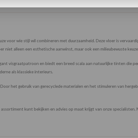
euze voor wie stijl wil combineren met duurzaamheid. Deze vloer is vervaar
er niet alleen een esthetische aanwinst, maar ook een milieubewuste keuze
legant visgraatpatroon en biedt een breed scala aan natuurlijke tinten die pe
erne als klassieke interieurs.
t. Door het gebruik van gerecyclede materialen en het stimuleren van hergebr
ge assortiment kunt bekijken en advies op maat krijgt van onze specialisten