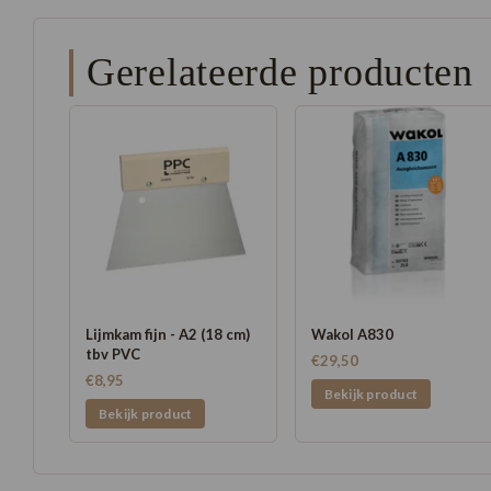
Gerelateerde producten
Lijmkam fijn - A2 (18 cm)
Wakol A830
tbv PVC
€29,50
€8,95
Bekijk product
Bekijk product