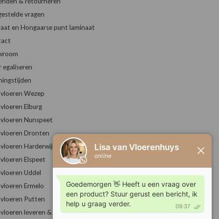
enden & retourneren
gestelde vragen
raat en Hongaarse punt laminaat
act
wroom
r egaliseren
ingstijden
vloeren Wezep
vloeren Elburg
vloeren Nunspeet
vloeren Dronten
vloeren Harderwijk
vloeren Elspeet
vloeren Uddel
vloeren Ermelo
vloeren Putten
vloeren leveren & leggen