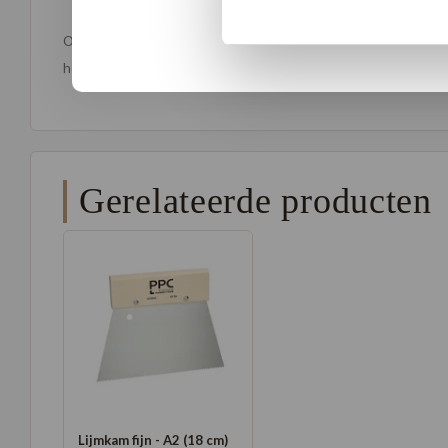
Krachtig:
Biedt een sterke en duurzame hechting.
Of het nu gaat om het verlijmen van homogene of heterogene PVC
het de ideale keuze voor al je PVC-verlijmingsbehoeften binnensh
Gerelateerde producten
Lijmkam fijn - A2 (18 cm)