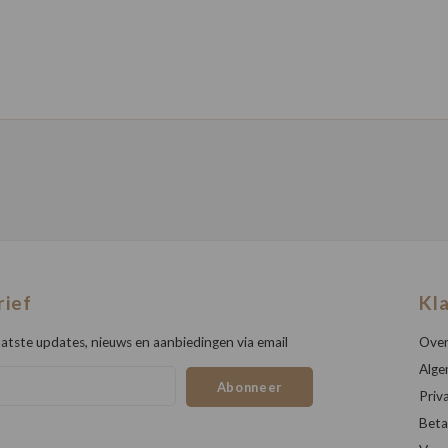
rief
Kl
atste updates, nieuws en aanbiedingen via email
Over
Alge
Abonneer
Priv
Beta