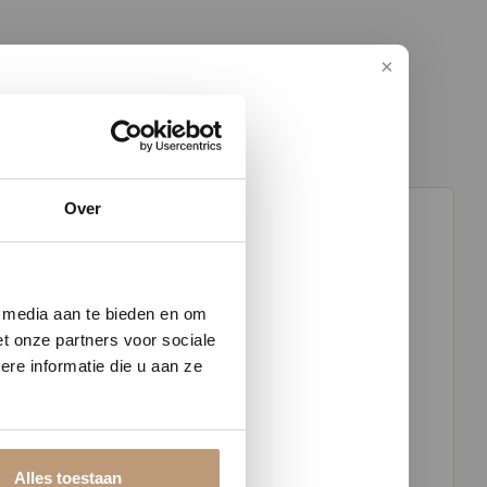
Over
w vloer
jm is uiterst krachtig en veelzijdig in gebruik.
e media aan te bieden en om
t onze partners voor sociale
re informatie die u aan ze
Alles toestaan