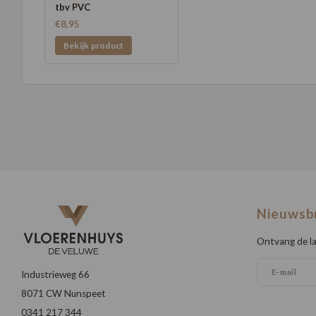
tbv PVC
€8,95
Bekijk product
Nieuwsb
Ontvang de la
Industrieweg 66
8071 CW Nunspeet
0341 217 344