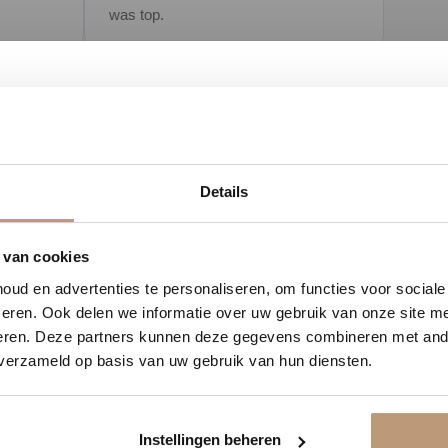
was top.
Bekijk alle reviews op Google →
1
14
22
21
Details
DAGEN
UREN
MINUTEN
SECONDEN
delijk 10% korting op jou
 van cookies
C-verlijmingen binnenshuis. Deze oplosmiddelvrije en emissiearme dispersieli
ud en advertenties te personaliseren, om functies voor social
Vraag snel een offerte aan en bespaar direct.
eren. Ook delen we informatie over uw gebruik van onze site me
eren. Deze partners kunnen deze gegevens combineren met ande
 verzameld op basis van uw gebruik van hun diensten.
stoffen.
e en contactverlijming.
Bekijk plak PVC vloeren
ls heterogeen PVC.
en.
Instellingen beheren