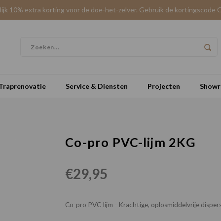
elijk 10% extra korting voor de doe-het-zelver. Gebruik de kortingscode 
Traprenovatie
Service & Diensten
Projecten
Show
Co-pro PVC-lijm 2KG
€29,95
Co-pro PVC-lijm - Krachtige, oplosmiddelvrije disper