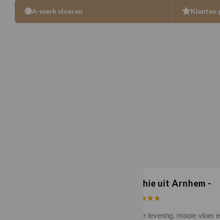
A-merk vloeren
Klanten 
n uit Zutphen
Sophie uit Arnhem -
★★
★★★★★
kwaliteit en duidelijke
Snelle levering, mooie vloer 