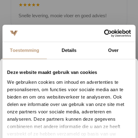
★★★★★
Snelle levering, mooie vloer en goed advies!
V
Bekijk alle reviews op Google →
Toestemming
Details
Over
Beschrijving
Deze website maakt gebruik van cookies
6
09
32
36
De uitstraling van een houten vloer, maar dan met alle voordelen van
We gebruiken cookies om inhoud en advertenties te
DAGEN
UREN
MINUTEN
SECONDEN
pvc. Van landelijk tot stoer en van rustig tot gedurfd: het kan met een
personaliseren, om functies voor sociale media aan te
vloer uit de Belakos Portico serie. Dankzij de verschillende
Nu tijdelijk 10% korting op
bieden en om ons websiteverkeer te analyseren. Ook
plankgroottes en de mogelijkheid om te kiezen voor een klassiek
delen we informatie over uw gebruik van onze site met
jouw vloer
visgraatpatroon of een rechte plank, creeer je altijd de uitstraling die
onze partners voor sociale media, adverteren en
past bij jouw interieur.
analyseren. Deze partners kunnen deze gegevens
Vraag snel een offerte aan en bespaar direct.
combineren met andere informatie die u aan ze heeft
Wat de Portico serie uniek maakt, is de ultra matte afwerking. Dit
verstrekt of ze hebben verzameld op basis van uw
Bekijk plak PVC vloeren
geeft de vloer een extra natuurgetrouwe uitstraling en een