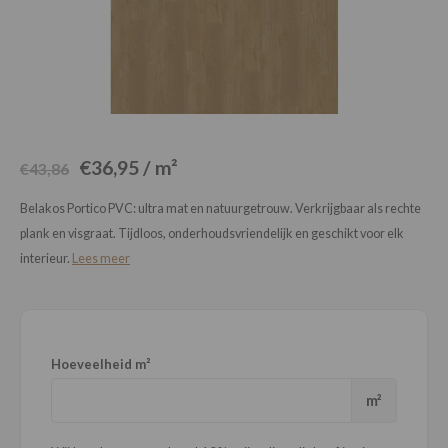
Loose Lay
Honga
€36,95 / m²
€43,86
Belakos Portico PVC: ultra mat en natuurgetrouw. Verkrijgbaar als rechte
plank en visgraat. Tijdloos, onderhoudsvriendelijk en geschikt voor elk
interieur.
Lees meer
Hoeveelheid m²
m²