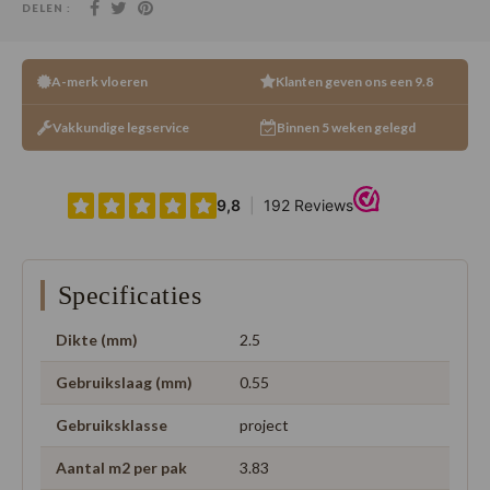
DELEN :
A-merk vloeren
Klanten geven ons een 9.8
Vakkundige legservice
Binnen 5 weken gelegd
Specificaties
Dikte (mm)
2.5
Gebruikslaag (mm)
0.55
Gebruiksklasse
project
Aantal m2 per pak
3.83