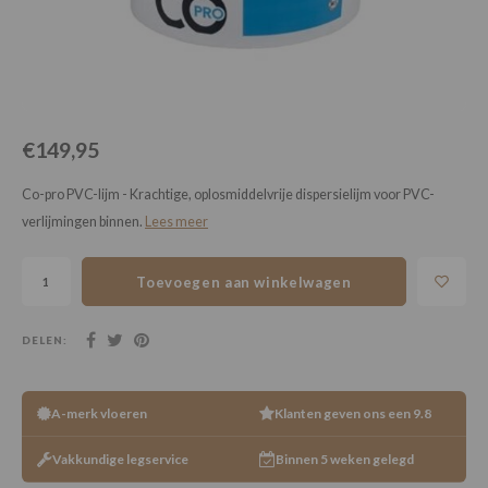
Loose Lay
Honga
€149,95
Co-pro PVC-lijm - Krachtige, oplosmiddelvrije dispersielijm voor PVC-
verlijmingen binnen.
Lees meer
Toevoegen aan winkelwagen
DELEN:
A-merk vloeren
Klanten geven ons een 9.8
Vakkundige legservice
Binnen 5 weken gelegd