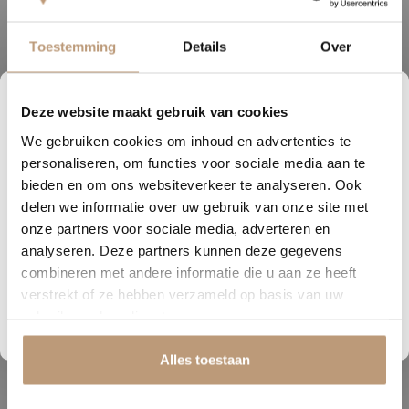
Toestemming
Details
Over
Beschrijving
Co-pro PVC-lijm biedt een hoogwaardige oplossing voor diverse
PVC-verlijmingen binnenshuis. Deze oplosmiddelvrije en
Deze website maakt gebruik van cookies
2
04
30
14
emissiearme dispersielijm is uiterst krachtig en veelzijdig in gebruik.
We gebruiken cookies om inhoud en advertenties te
DAGEN
UREN
MINUTEN
SECONDEN
personaliseren, om functies voor sociale media aan te
Kenmerken van Co-pro PVC-lijm:
Nu tijdelijk 10% korting op
bieden en om ons websiteverkeer te analyseren. Ook
delen we informatie over uw gebruik van onze site met
Oplosmiddelvrij:
Milieuvriendelijk en veilig in gebruik.
jouw vloer
Emissiearm:
Minimaliseert de uitstoot van schadelijke
onze partners voor sociale media, adverteren en
stoffen.
analyseren. Deze partners kunnen deze gegevens
Vraag snel een offerte aan en bespaar direct.
Toepasbaarheid:
Geschikt voor natte, half natte, droge
combineren met andere informatie die u aan ze heeft
en contactverlijming.
Compatibiliteit:
Te gebruiken voor zowel homogeen als
verstrekt of ze hebben verzameld op basis van uw
Bekijk plak PVC vloeren
heterogeen PVC.
gebruik van hun diensten.
Binnen Gebruik:
Alleen geschikt voor
binnenverlijmingen.
Krachtig:
Biedt een sterke en duurzame hechting.
Alles toestaan
Of het nu gaat om het verlijmen van homogene of heterogene PVC-