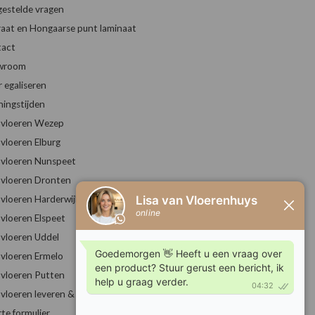
gestelde vragen
raat en Hongaarse punt laminaat
act
wroom
r egaliseren
ingstijden
vloeren Wezep
vloeren Elburg
vloeren Nunspeet
vloeren Dronten
vloeren Harderwijk
vloeren Elspeet
vloeren Uddel
vloeren Ermelo
vloeren Putten
vloeren leveren & leggen
rte formulier