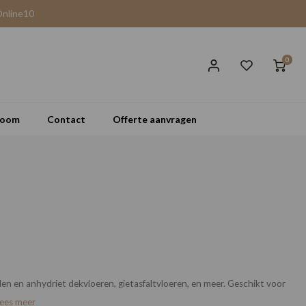
Online10
0
room
Contact
Offerte aanvragen
n en anhydriet dekvloeren, gietasfaltvloeren, en meer. Geschikt voor
ees meer