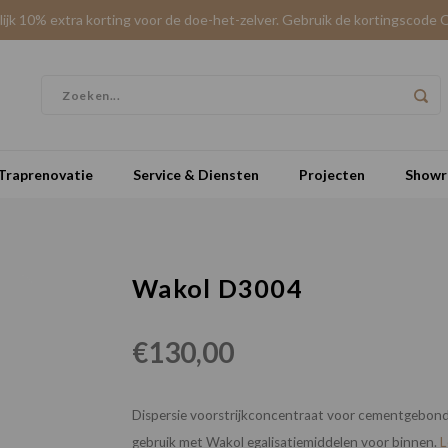
elijk 10% extra korting voor de doe-het-zelver. Gebruik de kortingscode 
Traprenovatie
Service & Diensten
Projecten
Show
Wakol D3004
€130,00
Dispersie voorstrijkconcentraat voor cementgebonde
gebruik met Wakol egalisatiemiddelen voor binnen.
L