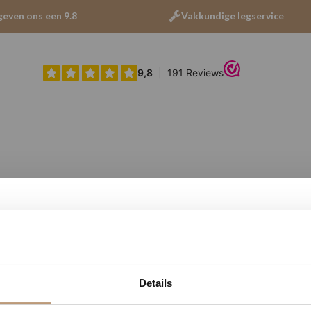
geven ons een 9.8
Vakkundige legservice
Ervaringen van onze klanten
9.8
/ 10 op basis van 180+ reviews
Jan uit Utrecht -
1
19
27
33
★★★★★
Details
DAGEN
UREN
MINUTEN
SECONDEN
en goed
Vloer perfect gelegd, en de service