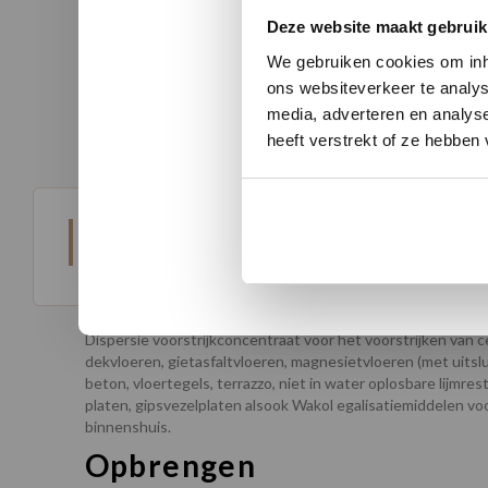
nicatie.
advies!
Nu tij
Deze website maakt gebruik
We gebruiken cookies om inho
ons websiteverkeer te analys
media, adverteren en analys
heeft verstrekt of ze hebben
Beschrijving
Toepassingsgebied
Dispersie voorstrijkconcentraat voor het voorstrijken va
dekvloeren, gietasfaltvloeren, magnesietvloeren (met uitslu
beton, vloertegels, terrazzo, niet in water oplosbare lijmr
platen, gipsvezelplaten alsook Wakol egalisatiemiddelen vo
binnenshuis.
Opbrengen