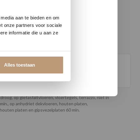
w vloer
e media aan te bieden en om
t onze partners voor sociale
re informatie die u aan ze
Alles toestaan
oog, op gietasfaltvloeren, vloertegels, terrazzo, niet in
min., op anhydriet dekvloeren, houten platen,
houten platen en gipsvezelplaten 60 min.