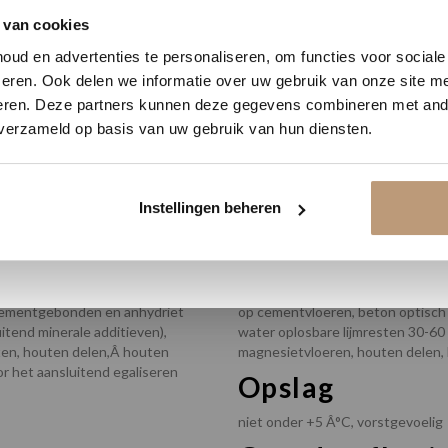
was top.
delijk 10% korting op jou
 van cookies
ud en advertenties te personaliseren, om functies voor social
Vraag snel een offerte aan en bespaar direct.
eren. Ook delen we informatie over uw gebruik van onze site me
Bekijk alle reviews op Google →
eren. Deze partners kunnen deze gegevens combineren met ande
 verzameld op basis van uw gebruik van hun diensten.
Bekijk plak PVC vloeren
Instellingen beheren
Droogtijd
n cementgebonden en anhydriet
op cementvloeren, beton optisch dr
itend minerale additieven),
water oplosbare lijmresten 30-60 
esten, houten delen,Â houten
magnesietvloeren, houten delen, 
or het aansluitend egaliseren
Opslag
niet onder +5 Â°C, vorstgevoelig