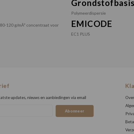
Grondstofbasi
Polymeerdispersie
EMICODE
. 80-120 g/mÂ² concentraat voor
EC1 PLUS
rief
Kl
atste updates, nieuws en aanbiedingen via email
Over
Alge
Abonneer
Priv
Beta
Verz