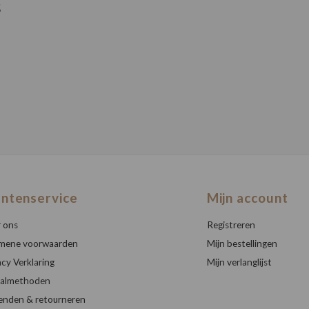
s
antenservice
Mijn account
 ons
Registreren
mene voorwaarden
Mijn bestellingen
acy Verklaring
Mijn verlanglijst
almethoden
enden & retourneren