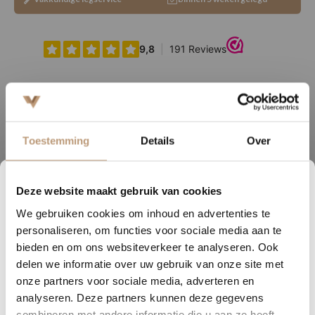
Ervaringen van onze klanten
Toestemming
Details
Over
9.8
/ 10 op basis van 180+ reviews
Deze website maakt gebruik van cookies
2
06
53
28
Sophie uit Arnhem -
J
We gebruiken cookies om inhoud en advertenties te
DAGEN
UREN
MINUTEN
SECONDEN
personaliseren, om functies voor sociale media aan te
★★★★★
Nu tijdelijk 10% korting op
bieden en om ons websiteverkeer te analyseren. Ook
Snelle levering, mooie vloer en goed advies!
V
delen we informatie over uw gebruik van onze site met
jouw vloer
onze partners voor sociale media, adverteren en
analyseren. Deze partners kunnen deze gegevens
Vraag snel een offerte aan en bespaar direct.
Bekijk alle reviews op Google →
combineren met andere informatie die u aan ze heeft