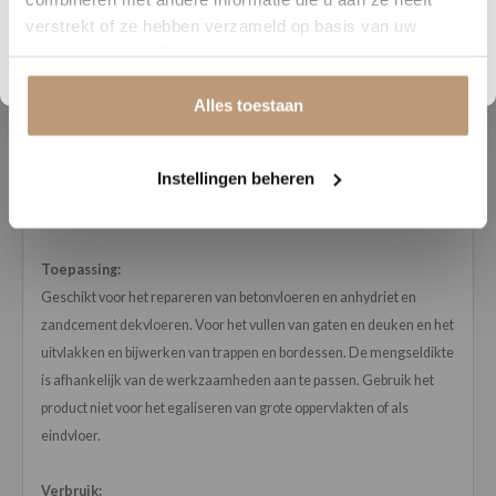
verstrekt of ze hebben verzameld op basis van uw
Bekijk plak PVC vloeren
gebruik van hun diensten.
Beschrijving
Alles toestaan
Reparatiemortel op basis van cement voor laagdiktes tot 100 mm.
Deze egaline is geschikt voor het repareren van beton, anhydriet en
Instellingen beheren
zandcement dekvloeren, voor het vullen van gaten en deuken en
voor het uitvlakken en bijwerken van trappen en bordessen.
Toepassing:
Geschikt voor het repareren van betonvloeren en anhydriet en
zandcement dekvloeren. Voor het vullen van gaten en deuken en het
uitvlakken en bijwerken van trappen en bordessen. De mengseldikte
is afhankelijk van de werkzaamheden aan te passen. Gebruik het
product niet voor het egaliseren van grote oppervlakten of als
eindvloer.
Verbruik: