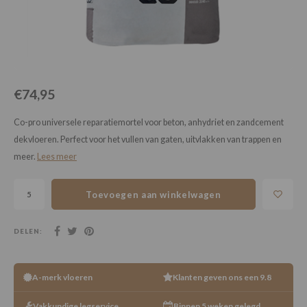
Loose Lay
Honga
€74,95
Co-pro universele reparatiemortel voor beton, anhydriet en zandcement
dekvloeren. Perfect voor het vullen van gaten, uitvlakken van trappen en
meer.
Lees meer
Toevoegen aan winkelwagen
DELEN:
A-merk vloeren
Klanten geven ons een 9.8
Vakkundige legservice
Binnen 5 weken gelegd