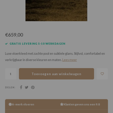
Loose Lay
Honga
€659,00
GRATIS LEVERING 5-10 WERKDAGEN
Luxe vloerkleed met zachte pool en subtiele glans. Stijlvol, comfortabel en
verkrijgbaar in diverse kleuren en maten.
Lees meer
Toevoegen aan winkelwagen
DELEN:
A-merk vloeren
Klanten geven ons een 9.8