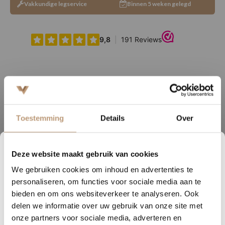
Vakkundige legservice
Binnen 5 weken gelegd
Ervaringen van onze klanten
Toestemming
9.8
/ 10 op basis van 180+ reviews
Details
Over
Sophie uit Arnhem -
J
Deze website maakt gebruik van cookies
1
00
38
30
We gebruiken cookies om inhoud en advertenties te
★★★★★
DAGEN
UREN
MINUTEN
SECONDEN
personaliseren, om functies voor sociale media aan te
Snelle levering, mooie vloer en goed advies!
V
Nu tijdelijk 10% korting op
bieden en om ons websiteverkeer te analyseren. Ook
delen we informatie over uw gebruik van onze site met
jouw vloer
onze partners voor sociale media, adverteren en
Bekijk alle reviews op Google →