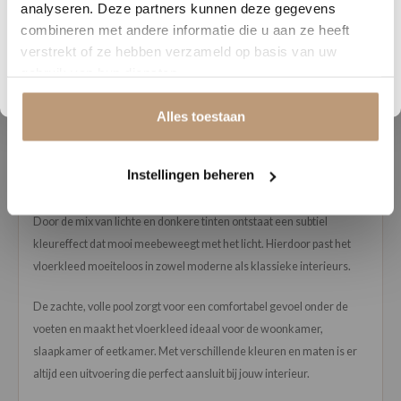
analyseren. Deze partners kunnen deze gegevens
Vraag snel een offerte aan en bespaar direct.
combineren met andere informatie die u aan ze heeft
verstrekt of ze hebben verzameld op basis van uw
Bekijk plak PVC vloeren
gebruik van hun diensten.
Beschrijving
Het Vernon vloerkleed van Mart Visser brengt luxe en verfijning
Alles toestaan
samen in een stijlvol en tijdloos ontwerp. De combinatie van
glanzende garens en een uitzonderlijk dichte structuur zorgt voor
Instellingen beheren
een rijke en elegante uitstraling.
Door de mix van lichte en donkere tinten ontstaat een subtiel
kleureffect dat mooi meebeweegt met het licht. Hierdoor past het
vloerkleed moeiteloos in zowel moderne als klassieke interieurs.
De zachte, volle pool zorgt voor een comfortabel gevoel onder de
voeten en maakt het vloerkleed ideaal voor de woonkamer,
slaapkamer of eetkamer. Met verschillende kleuren en maten is er
altijd een uitvoering die perfect aansluit bij jouw interieur.