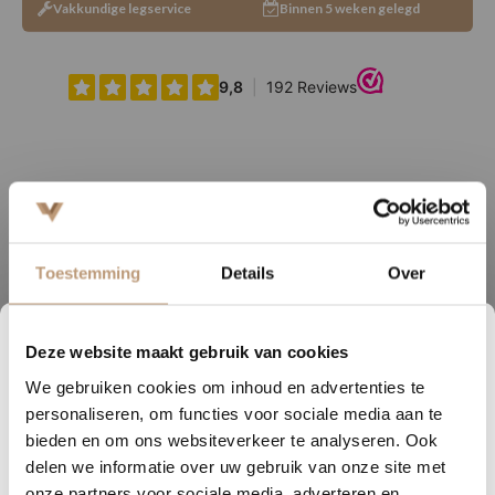
Vakkundige legservice
Binnen 5 weken gelegd
Ervaringen van onze klanten
9.8
/ 10 op basis van 180+ reviews
Toestemming
Details
Over
Kevin uit Zutphen
S
Deze website maakt gebruik van cookies
5
13
35
48
★★★★★
We gebruiken cookies om inhoud en advertenties te
DAGEN
UREN
MINUTEN
SECONDEN
Mooie kwaliteit en duidelijke communicatie.
S
personaliseren, om functies voor sociale media aan te
Nu tijdelijk 10% korting op
bieden en om ons websiteverkeer te analyseren. Ook
delen we informatie over uw gebruik van onze site met
jouw vloer
Bekijk alle reviews op Google →
onze partners voor sociale media, adverteren en