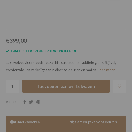
Loose Lay
Honga
€399,00
GRATIS LEVERING 5-10 WERKDAGEN
Luxe velvet vloerkleed met zachte structuur en subtiele glans. Stijlvol,
comfortabel en verkrijgbaar in diverse kleuren en maten.
Lees meer
Toevoegen aan winkelwagen
DELEN:
A-merk vloeren
Klanten geven ons een 9.8