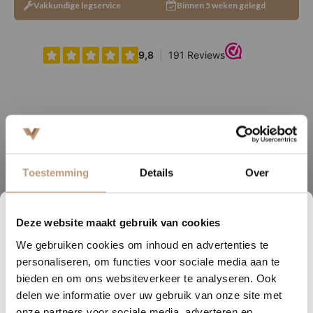
Vakkundige legservice
Binnen 5 weken gelegd
Ervaringen van onze klanten
9.8
/ 10 op basis van 180+ reviews
Toestemming
Details
Over
Sophie uit Arnhem -
J
Deze website maakt gebruik van cookies
2
22
02
09
★★★★★
We gebruiken cookies om inhoud en advertenties te
DAGEN
UREN
MINUTEN
SECONDEN
Snelle levering, mooie vloer en goed advies!
V
personaliseren, om functies voor sociale media aan te
Nu tijdelijk 10% korting op
bieden en om ons websiteverkeer te analyseren. Ook
delen we informatie over uw gebruik van onze site met
jouw vloer
Bekijk alle reviews op Google →
onze partners voor sociale media, adverteren en