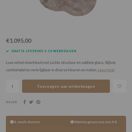
Loose Lay
Honga
€1.095,00
GRATIS LEVERING 5-10 WERKDAGEN
Luxe velvet vloerkleed met zachte structuur en subtiele glans. Stijlvol,
comfortabel en verkrijgbaar in diverse kleuren en maten.
Lees meer
Toevoegen aan winkelwagen
DELEN:
A-merk vloeren
Klanten geven ons een 9.8