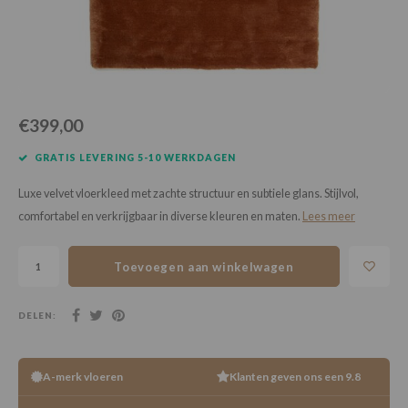
Loose Lay
Honga
€399,00
GRATIS LEVERING 5-10 WERKDAGEN
Luxe velvet vloerkleed met zachte structuur en subtiele glans. Stijlvol,
comfortabel en verkrijgbaar in diverse kleuren en maten.
Lees meer
Toevoegen aan winkelwagen
DELEN:
A-merk vloeren
Klanten geven ons een 9.8