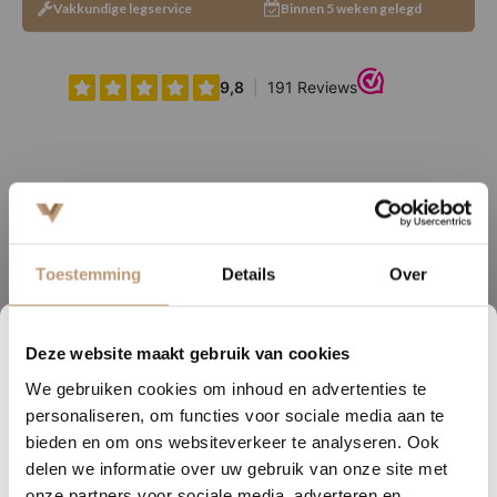
Vakkundige legservice
Binnen 5 weken gelegd
Ervaringen van onze klanten
9.8
/ 10 op basis van 180+ reviews
Toestemming
Details
Over
Sophie uit Arnhem -
J
Deze website maakt gebruik van cookies
2
11
51
53
★★★★★
We gebruiken cookies om inhoud en advertenties te
DAGEN
UREN
MINUTEN
SECONDEN
Snelle levering, mooie vloer en goed advies!
V
personaliseren, om functies voor sociale media aan te
Nu tijdelijk 10% korting op
bieden en om ons websiteverkeer te analyseren. Ook
delen we informatie over uw gebruik van onze site met
jouw vloer
Bekijk alle reviews op Google →
onze partners voor sociale media, adverteren en