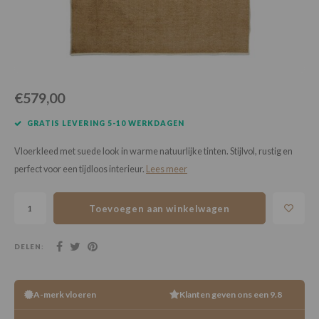
Loose Lay
Honga
€579,00
GRATIS LEVERING 5-10 WERKDAGEN
Vloerkleed met suede look in warme natuurlijke tinten. Stijlvol, rustig en
perfect voor een tijdloos interieur.
Lees meer
Toevoegen aan winkelwagen
DELEN:
A-merk vloeren
Klanten geven ons een 9.8