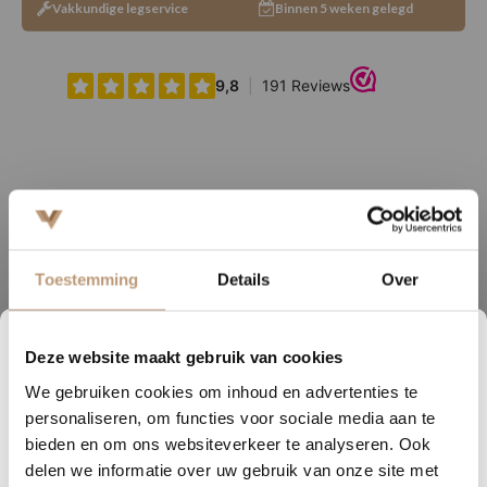
Vakkundige legservice
Binnen 5 weken gelegd
Ervaringen van onze klanten
9.8
/ 10 op basis van 180+ reviews
Toestemming
Details
Over
Sophie uit Arnhem -
J
Deze website maakt gebruik van cookies
★★★★★
2
21
47
33
We gebruiken cookies om inhoud en advertenties te
DAGEN
UREN
MINUTEN
SECONDEN
Snelle levering, mooie vloer en goed advies!
V
personaliseren, om functies voor sociale media aan te
Nu tijdelijk 10% korting op
bieden en om ons websiteverkeer te analyseren. Ook
delen we informatie over uw gebruik van onze site met
jouw vloer
Bekijk alle reviews op Google →