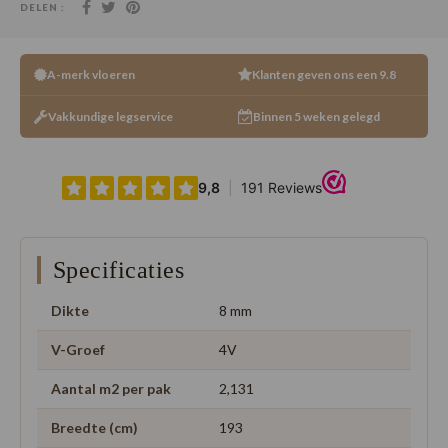
DELEN :
A-merk vloeren
Klanten geven ons een 9.8
Vakkundige legservice
Binnen 5 weken gelegd
Specificaties
Dikte
8 mm
V-Groef
4V
Aantal m2 per pak
2,131
Breedte (cm)
193