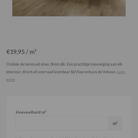
Loose Lay
Honga
€19,95 / m²
Ontdek de laminaat vloer, 8mm dik. Een prachtige toevoeging aan elk
interieur, direct uit voorraad leverbaar bij Vloerenhuys de Veluwe.
Lees
meer
Hoeveelheid m²
m²