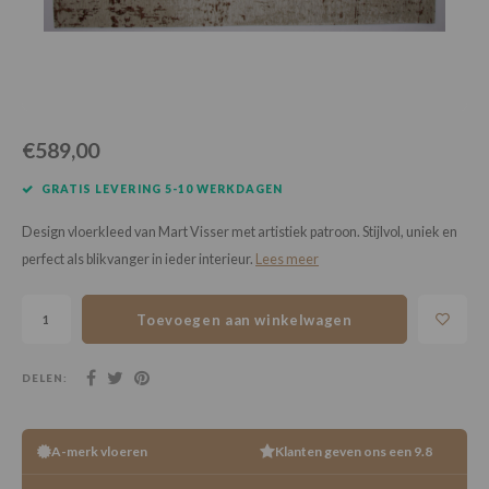
Loose Lay
Honga
€589,00
GRATIS LEVERING 5-10 WERKDAGEN
Design vloerkleed van Mart Visser met artistiek patroon. Stijlvol, uniek en
perfect als blikvanger in ieder interieur.
Lees meer
Toevoegen aan winkelwagen
DELEN:
A-merk vloeren
Klanten geven ons een 9.8