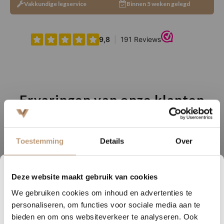
Vakkundige legservice
Binnen 5 weken gelegd
Ervaringen van onze klanten
9.8
/ 10 op basis van 180+ reviews
Toestemming
Details
Over
Sophie uit Arnhem -
J
★★★★★
Deze website maakt gebruik van cookies
2
16
55
36
Snelle levering, mooie vloer en goed advies!
V
We gebruiken cookies om inhoud en advertenties te
DAGEN
UREN
MINUTEN
SECONDEN
personaliseren, om functies voor sociale media aan te
Nu tijdelijk 10% korting op
bieden en om ons websiteverkeer te analyseren. Ook
Bekijk alle reviews op Google →