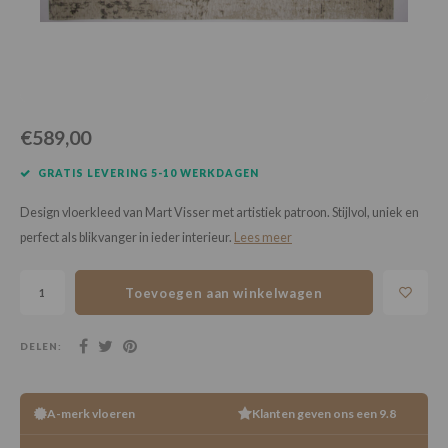
Loose Lay
Honga
€589,00
GRATIS LEVERING 5-10 WERKDAGEN
Design vloerkleed van Mart Visser met artistiek patroon. Stijlvol, uniek en
perfect als blikvanger in ieder interieur.
Lees meer
Toevoegen aan winkelwagen
DELEN:
A-merk vloeren
Klanten geven ons een 9.8