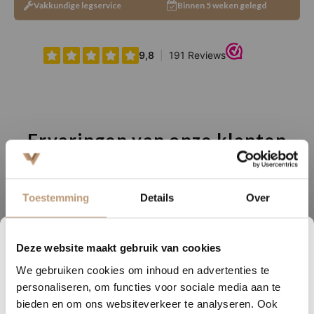
Vakkundige legservice
Binnen 5 weken gelegd
Ervaringen van onze klanten
9.8
/ 10 op basis van 180+ reviews
Toestemming
Details
Over
Sophie uit Arnhem -
J
★★★★★
Deze website maakt gebruik van cookies
1
20
14
23
Snelle levering, mooie vloer en goed advies!
V
We gebruiken cookies om inhoud en advertenties te
DAGEN
UREN
MINUTEN
SECONDEN
personaliseren, om functies voor sociale media aan te
Nu tijdelijk 10% korting op
bieden en om ons websiteverkeer te analyseren. Ook
Bekijk alle reviews op Google →