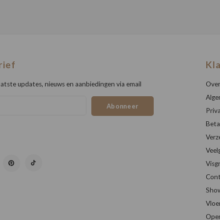
rief
Kl
atste updates, nieuws en aanbiedingen via email
Over
Alge
Abonneer
Priv
Beta
Verz
Veel
Visg
Cont
Sho
Vloe
Open