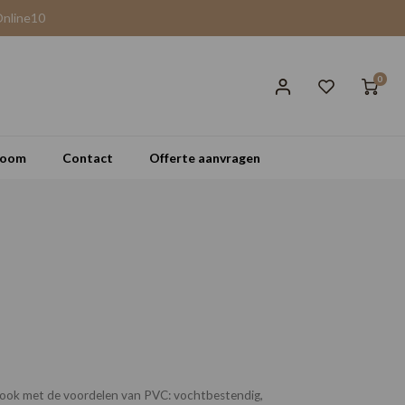
Online10
0
room
Contact
Offerte aanvragen
look met de voordelen van PVC: vochtbestendig,