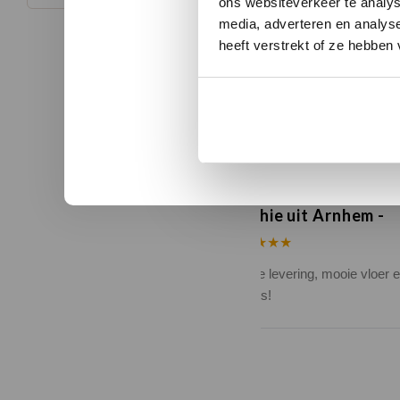
ons websiteverkeer te analys
media, adverteren en analys
heeft verstrekt of ze hebben
n uit Zutphen
Sophie uit Arnhem -
★★
★★★★★
kwaliteit en duidelijke
Snelle levering, mooie vloer 
nicatie.
advies!