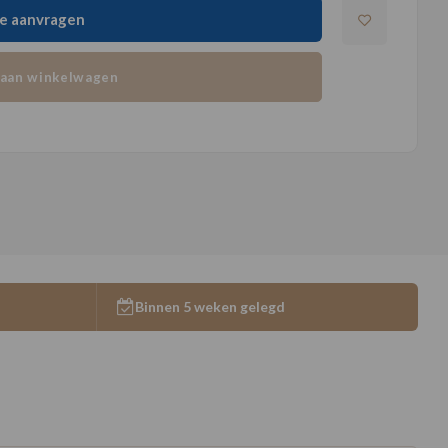
e aanvragen
aan winkelwagen
Binnen 5 weken gelegd