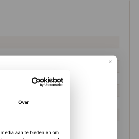
Over
w vloer
e media aan te bieden en om