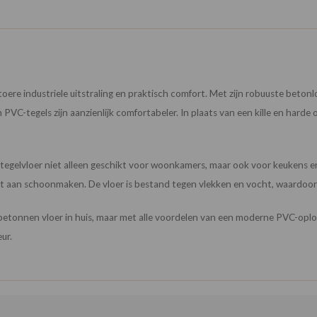
e industriele uitstraling en praktisch comfort. Met zijn robuuste betonlook
PVC-tegels zijn aanzienlijk comfortabeler. In plaats van een kille en har
gelvloer niet alleen geschikt voor woonkamers, maar ook voor keukens en
t aan schoonmaken. De vloer is bestand tegen vlekken en vocht, waardoor hij
 betonnen vloer in huis, maar met alle voordelen van een moderne PVC-oplos
ur.