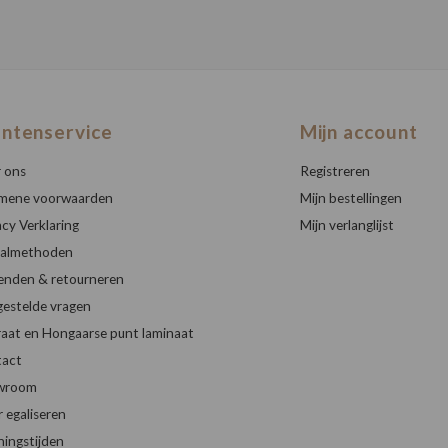
antenservice
Mijn account
 ons
Registreren
mene voorwaarden
Mijn bestellingen
acy Verklaring
Mijn verlanglijst
almethoden
enden & retourneren
gestelde vragen
raat en Hongaarse punt laminaat
act
wroom
r egaliseren
ingstijden