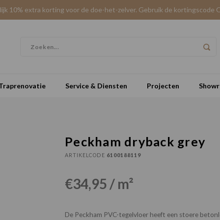
elijk 10% extra korting voor de doe-het-zelver. Gebruik de kortingscode 
Traprenovatie
Service & Diensten
Projecten
Show
Peckham dryback grey
ARTIKELCODE
6100188119
€34,95 / m²
De Peckham PVC-tegelvloer heeft een stoere beton