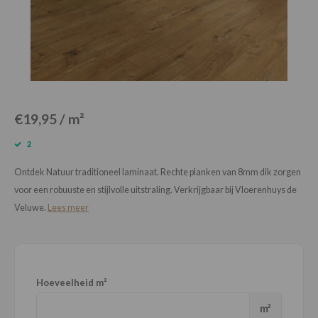
Loose Lay
Honga
€19,95 / m²
2
Ontdek Natuur traditioneel laminaat. Rechte planken van 8mm dik zorgen
voor een robuuste en stijlvolle uitstraling. Verkrijgbaar bij Vloerenhuys de
Veluwe.
Lees meer
Hoeveelheid m²
m²