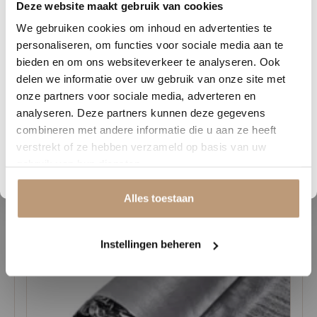
Deze website maakt gebruik van cookies
0
21
36
30
prachtige vloer legt. Daarnaast is het onderhoudsvriendelijk en
We gebruiken cookies om inhoud en advertenties te
DAGEN
UREN
MINUTEN
SECONDEN
slijtvast, ideaal voor gezinnen en drukke huishoudens.
personaliseren, om functies voor sociale media aan te
Nu tijdelijk 10% korting op
bieden en om ons websiteverkeer te analyseren. Ook
Bij
Vloerenhuys de Veluwe
helpen we je graag bij het kiezen van de
delen we informatie over uw gebruik van onze site met
juiste kleur en stijl die perfect aansluit bij jouw woonwensen. Bezoek
jouw vloer
onze partners voor sociale media, adverteren en
onze showroom en ontdek de collectie m2 een vloer die stijl, gemak
analyseren. Deze partners kunnen deze gegevens
Vraag snel een offerte aan en bespaar direct.
en duurzaamheid combineert
combineren met andere informatie die u aan ze heeft
verstrekt of ze hebben verzameld op basis van uw
Bekijk plak PVC vloeren
gebruik van hun diensten.
Gerelateerde producten
Alles toestaan
Instellingen beheren