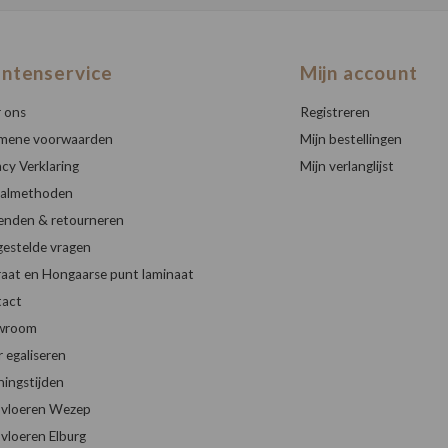
antenservice
Mijn account
 ons
Registreren
mene voorwaarden
Mijn bestellingen
acy Verklaring
Mijn verlanglijst
almethoden
enden & retourneren
gestelde vragen
raat en Hongaarse punt laminaat
act
wroom
r egaliseren
ingstijden
vloeren Wezep
vloeren Elburg