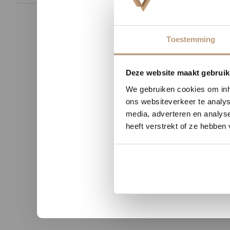
Toestemming
Nu tij
Deze website maakt gebruik
We gebruiken cookies om inho
ons websiteverkeer te analys
media, adverteren en analys
n uit Zutphen
Sophie uit Arnhem -
heeft verstrekt of ze hebben
★★
★★★★★
kwaliteit en duidelijke
Snelle levering, mooie vloer 
nicatie.
advies!