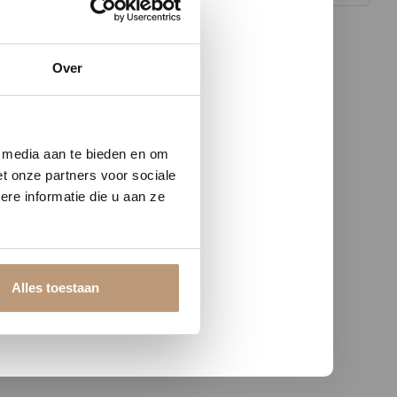
Over
w vloer
e media aan te bieden en om
t onze partners voor sociale
re informatie die u aan ze
Alles toestaan