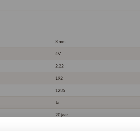
8 mm
4V
2,22
192
1285
Ja
20 jaar
4003