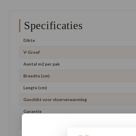
Specificaties
Dikte
V-Groef
Aantal m2 per pak
Breedte (cm)
Lengte (cm)
Geschikt voor vloerverwarming
Garantie
Artikelnummer