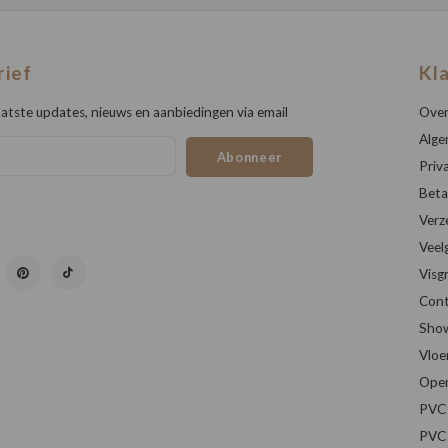
rief
Kl
atste updates, nieuws en aanbiedingen via email
Over
Alge
Abonneer
Priv
Beta
Verz
Veel
Visg
Cont
Sho
Vloe
Open
PVC 
PVC 