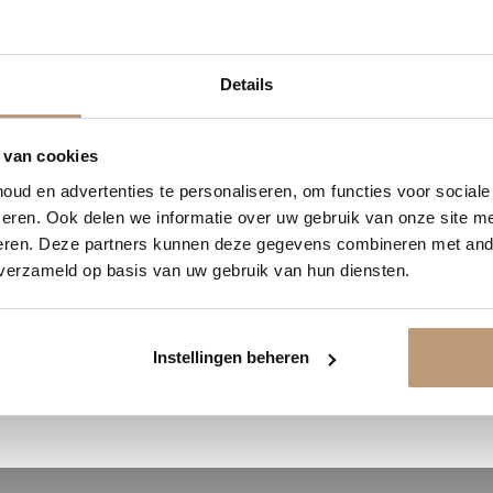
1
14
42
17
Details
DAGEN
UREN
MINUTEN
SECONDEN
Ervaringen van onze klanten
delijk 10% korting op jou
 van cookies
9.8
/ 10 op basis van 180+ reviews
ud en advertenties te personaliseren, om functies voor social
Vraag snel een offerte aan en bespaar direct.
eren. Ook delen we informatie over uw gebruik van onze site me
eren. Deze partners kunnen deze gegevens combineren met ande
Jan uit Utrecht -
 verzameld op basis van uw gebruik van hun diensten.
★★★★★
Bekijk plak PVC vloeren
en goed
Vloer perfect gelegd, en de service
Instellingen beheren
was top.
Bekijk alle reviews op Google →