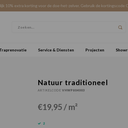
elijk 10% extra korting voor de doe-het-zelver. Gebruik de kortingscode 
Traprenovatie
Service & Diensten
Projecten
Show
Natuur traditioneel
ARTIKELCODE
VHWP804003
€19,95 / m²
2