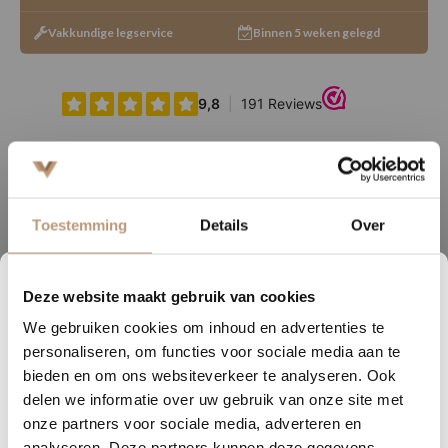
Vakkundige legservice
Binnen 5 weken gelegd
Ervaringen van onze klanten
Toestemming
Details
Over
9.8
/ 10 op basis van 180+ reviews
Deze website maakt gebruik van cookies
2
02
06
49
We gebruiken cookies om inhoud en advertenties te
Sophie uit Arnhem -
J
DAGEN
UREN
MINUTEN
SECONDEN
personaliseren, om functies voor sociale media aan te
★★★★★
Nu tijdelijk 10% korting op
bieden en om ons websiteverkeer te analyseren. Ook
Snelle levering, mooie vloer en goed advies!
V
delen we informatie over uw gebruik van onze site met
jouw vloer
onze partners voor sociale media, adverteren en
analyseren. Deze partners kunnen deze gegevens