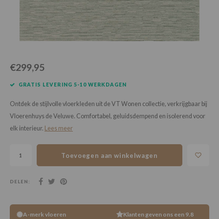
Loose Lay
Honga
€299,95
GRATIS LEVERING 5-10 WERKDAGEN
Ontdek de stijlvolle vloerkleden uit de VT Wonen collectie, verkrijgbaar bij
Vloerenhuys de Veluwe. Comfortabel, geluidsdempend en isolerend voor
elk interieur.
Lees meer
Toevoegen aan winkelwagen
DELEN:
A-merk vloeren
Klanten geven ons een 9.8