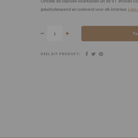
Ontdek de stijlvolle vloerkleden uit de VT Wonen col
geluidsdempend en isolerend voor elk interieur.
Lees
To
DEEL DIT PRODUCT: