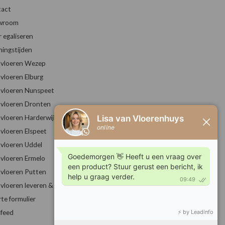
act
wroom
r egaliseren
ingstijden
vloeren Wezep
vloeren Elburg
vloeren Nunspeet
vloeren Dronten
vloeren Harderwijk
vloeren Elspeet
vloeren Uddel
vloeren Ermelo
vloeren Putten
vloeren leveren & leggen
rte formulier
feed