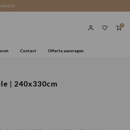
Online10
0
room
Contact
Offerte aanvragen
ele | 240x330cm