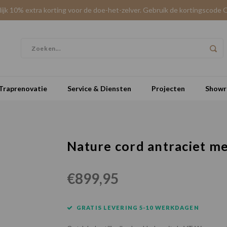
elijk 10% extra korting voor de doe-het-zelver. Gebruik de kortingscode 
Traprenovatie
Service & Diensten
Projecten
Show
Nature cord antraciet m
€899,95
GRATIS LEVERING 5-10 WERKDAGEN