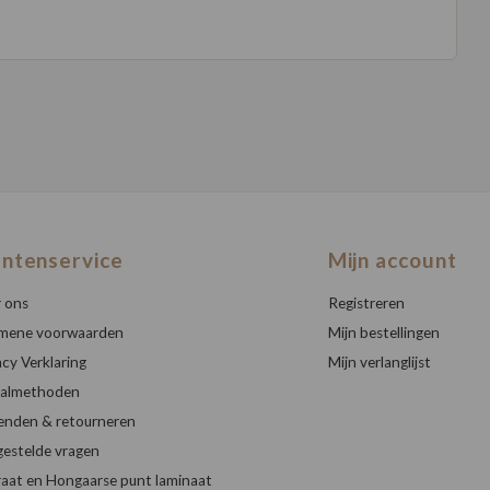
antenservice
Mijn account
 ons
Registreren
mene voorwaarden
Mijn bestellingen
acy Verklaring
Mijn verlanglijst
almethoden
enden & retourneren
gestelde vragen
raat en Hongaarse punt laminaat