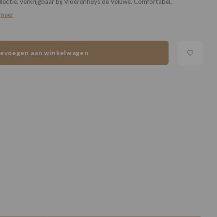
lectie, verkrijgbaar bij Vloerenhuys de Veluwe. Comfortabel,
 meer
evoegen aan winkelwagen