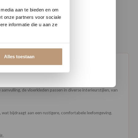
w vloer
e media aan te bieden en om
t onze partners voor sociale
re informatie die u aan ze
Alles toestaan
olle vloerkleden combineren comfort en elegantie met een uniek,
anvulling, de vloerkleden passen in diverse interieurstijlen, van
 wat bijdraagt aan een rustigere, comfortabele leefomgeving.
t.