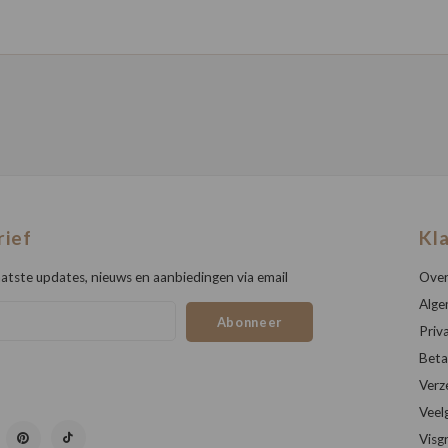
rief
Kl
atste updates, nieuws en aanbiedingen via email
Over
Alge
Abonneer
Priv
Beta
Verz
Veel
Visg