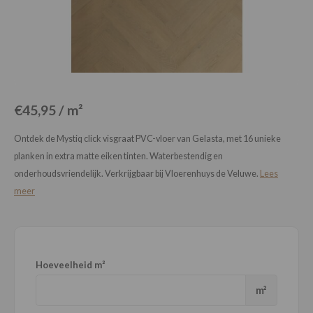
Loose Lay
Honga
€45,95 / m²
Ontdek de Mystiq click visgraat PVC-vloer van Gelasta, met 16 unieke
planken in extra matte eiken tinten. Waterbestendig en
onderhoudsvriendelijk. Verkrijgbaar bij Vloerenhuys de Veluwe.
Lees
meer
Hoeveelheid m²
m²