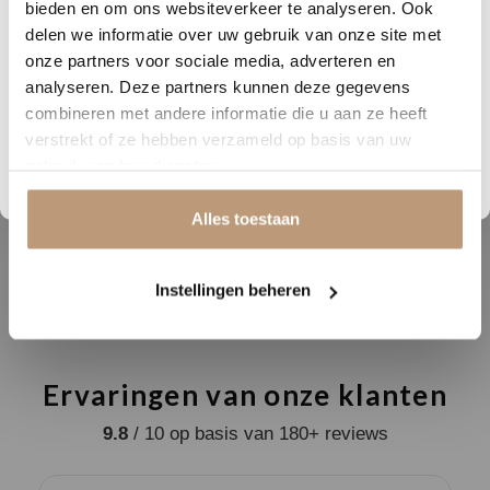
Nu tijdelijk 10% korting op
bieden en om ons websiteverkeer te analyseren. Ook
delen we informatie over uw gebruik van onze site met
look
hout
jouw vloer
onze partners voor sociale media, adverteren en
Breedte (cm)
14.7
analyseren. Deze partners kunnen deze gegevens
Vraag snel een offerte aan en bespaar direct.
combineren met andere informatie die u aan ze heeft
Lengte (cm)
73.5
verstrekt of ze hebben verzameld op basis van uw
Bekijk plak PVC vloeren
Geschikt voor
gebruik van hun diensten.
ja
vloerverwarming
Alles toestaan
25 jaar (huishoudelijk
Garantie
gebruik)
Instellingen beheren
Ervaringen van onze klanten
9.8
/ 10 op basis van 180+ reviews