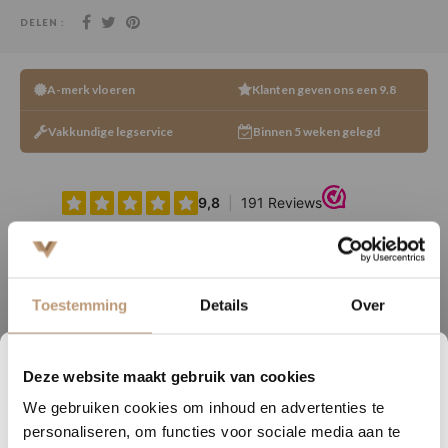
DELEN :
A-merk vloeren
Klanten geven ons een 9.8
Vakkundige legservice
Binnen 5 weken gelegd
Specificaties
Toestemming
Details
Over
Dikte (mm)
6
Gebruikslaag (mm)
0.55
Deze website maakt gebruik van cookies
2
02
00
32
Gebruiksklasse
project
We gebruiken cookies om inhoud en advertenties te
DAGEN
UREN
MINUTEN
SECONDEN
personaliseren, om functies voor sociale media aan te
Aantal m2 per pak
1.3