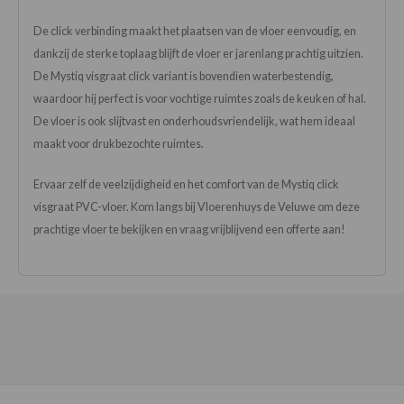
De click verbinding maakt het plaatsen van de vloer eenvoudig, en
dankzij de sterke toplaag blijft de vloer er jarenlang prachtig uitzien.
De Mystiq visgraat click variant is bovendien waterbestendig,
waardoor hij perfect is voor vochtige ruimtes zoals de keuken of hal.
De vloer is ook slijtvast en onderhoudsvriendelijk, wat hem ideaal
maakt voor drukbezochte ruimtes.
Ervaar zelf de veelzijdigheid en het comfort van de Mystiq click
visgraat PVC-vloer. Kom langs bij Vloerenhuys de Veluwe om deze
prachtige vloer te bekijken en vraag vrijblijvend een offerte aan!