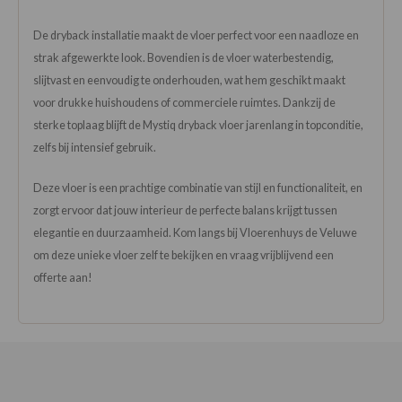
De dryback installatie maakt de vloer perfect voor een naadloze en
strak afgewerkte look. Bovendien is de vloer waterbestendig,
slijtvast en eenvoudig te onderhouden, wat hem geschikt maakt
voor drukke huishoudens of commerciele ruimtes. Dankzij de
sterke toplaag blijft de Mystiq dryback vloer jarenlang in topconditie,
zelfs bij intensief gebruik.
Deze vloer is een prachtige combinatie van stijl en functionaliteit, en
zorgt ervoor dat jouw interieur de perfecte balans krijgt tussen
elegantie en duurzaamheid. Kom langs bij Vloerenhuys de Veluwe
om deze unieke vloer zelf te bekijken en vraag vrijblijvend een
offerte aan!