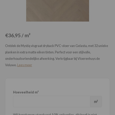
Loose Lay
Honga
€36,95 / m²
Ontdek de Mystiq visgraat dryback PVC-vloer van Gelasta, met 32 unieke
planken in extra matte eiken tinten. Perfect voor een stijlvolle,
onderhoudsvriendelijke afwerking. Verkrijgbaar bij Vloerenhuys de
Veluwe.
Lees meer
Hoeveelheid m²
m²
Wij berekenen standaard 10% snijverlies, dit hoef je niet