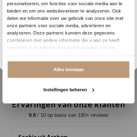
personaliseren, om functies voor sociale media aan te
look
hout
Nu tijdelijk 10% korting op
bieden en om ons websiteverkeer te analyseren. Ook
Breedte (cm)
15.3
delen we informatie over uw gebruik van onze site met
jouw vloer
onze partners voor sociale media, adverteren en
Lengte (cm)
76.5
analyseren. Deze partners kunnen deze gegevens
Vraag snel een offerte aan en bespaar direct.
Geschikt voor
combineren met andere informatie die u aan ze heeft
ja
vloerverwarming
verstrekt of ze hebben verzameld op basis van uw
Bekijk plak PVC vloeren
gebruik van hun diensten.
25 jaar (huishoudelijk
Garantie
gebruik)
Alles toestaan
Instellingen beheren
Ervaringen van onze klanten
9.8
/ 10 op basis van 180+ reviews
Sophie uit Arnhem -
J