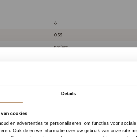
6
0.55
project
2.19
hout
24
0
12
21
23
Details
152.2
DAGEN
UREN
MINUTEN
SECONDEN
ja
delijk 10% korting op jou
 van cookies
25 jaar (huishoudelijk gebruik)
ud en advertenties te personaliseren, om functies voor social
Vraag snel een offerte aan en bespaar direct.
eren. Ook delen we informatie over uw gebruik van onze site me