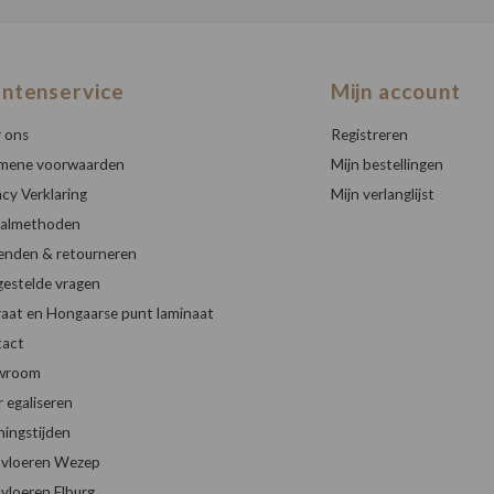
antenservice
Mijn account
 ons
Registreren
mene voorwaarden
Mijn bestellingen
acy Verklaring
Mijn verlanglijst
almethoden
enden & retourneren
gestelde vragen
raat en Hongaarse punt laminaat
act
wroom
r egaliseren
ingstijden
vloeren Wezep
vloeren Elburg