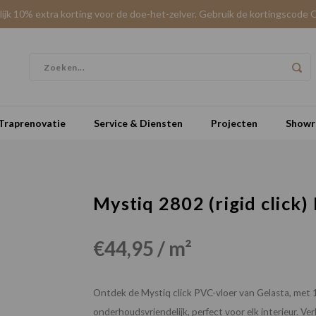
elijk 10% extra korting voor de doe-het-zelver. Gebruik de kortingscode 
Traprenovatie
Service & Diensten
Projecten
Show
Mystiq 2802 (rigid click) 
€44,95 / m²
Ontdek de Mystiq click PVC-vloer van Gelasta, met 
onderhoudsvriendelijk, perfect voor elk interieur. Ve