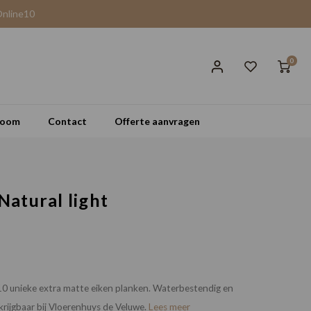
Online10
0
room
Contact
Offerte aanvragen
Natural light
10 unieke extra matte eiken planken. Waterbestendig en
rkrijgbaar bij Vloerenhuys de Veluwe.
Lees meer