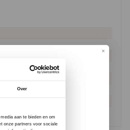
Over
w vloer
e media aan te bieden en om
t onze partners voor sociale