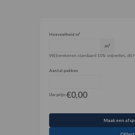
Hoeveelheid m²
m²
Wij berekenen standaard 10% snijverlies, dit ho
Aantal pakken
€0,00
Uw prijs:
Maak een afsp
Offert