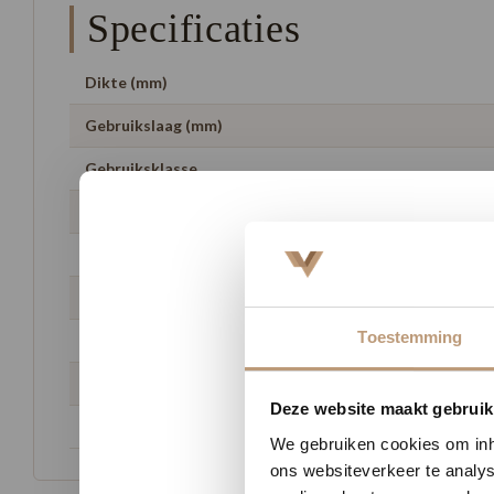
Specificaties
Dikte (mm)
Gebruikslaag (mm)
Gebruiksklasse
Aantal m2 per pak
look
Breedte (cm)
Toestemming
Lengte (cm)
Geschikt voor vloerverwarming
Nu tij
Deze website maakt gebruik
Garantie
We gebruiken cookies om inho
ons websiteverkeer te analys