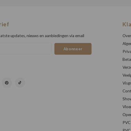
rief
Kl
atste updates, nieuws en aanbiedingen via email
Over
Alge
Abonneer
Priv
Beta
Verz
Veel
Visg
Cont
Sho
Vloe
Open
PVC 
PVC 