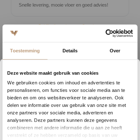
Snelle levering, mooie vloer en goed advies!
V
Bekijk alle reviews op Google →
Toestemming
Details
Over
Beschrijving
Breng luxe en tijdloze elegantie in je interieur met het Masterpiece
Deze website maakt gebruik van cookies
6
15
00
12
laminaat, beschikbaar in drie prachtige kleuren. Dit laminaat is
We gebruiken cookies om inhoud en advertenties te
uitgevoerd in het verfijnde Versailles-patroon, een klassiek ontwerp
DAGEN
UREN
MINUTEN
SECONDEN
personaliseren, om functies voor sociale media aan te
dat oorspronkelijk werd gebruikt in de paleizen van Franse
Nu tijdelijk 10% korting op
bieden en om ons websiteverkeer te analyseren. Ook
koningen. Het Versailles-patroon staat bekend om zijn complexe,
delen we informatie over uw gebruik van onze site met
jouw vloer
weelderige uitstraling en is een perfecte keuze voor wie zijn ruimte
onze partners voor sociale media, adverteren en
een vleugje koninklijke grandeur wil geven.
analyseren. Deze partners kunnen deze gegevens
Vraag snel een offerte aan en bespaar direct.
combineren met andere informatie die u aan ze heeft
Masterpiece laminaat biedt niet alleen esthetische pracht, maar ook
verstrekt of ze hebben verzameld op basis van uw
praktisch gemak. Het is slijtvast, gemakkelijk te onderhouden en
Bekijk plak PVC vloeren