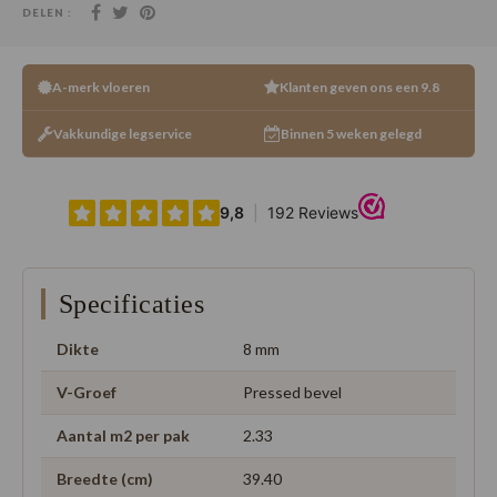
DELEN :
A-merk vloeren
Klanten geven ons een 9.8
Vakkundige legservice
Binnen 5 weken gelegd
Specificaties
Dikte
8 mm
V-Groef
Pressed bevel
Aantal m2 per pak
2.33
Breedte (cm)
39.40