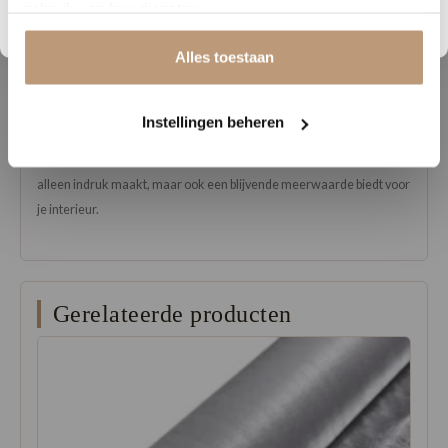
gebruik van hun diensten.
eenvoudig te installeren, waardoor je snel kunt genieten van een
vloer die er niet alleen prachtig uitziet, maar ook jarenlang meegaat.
Alles toestaan
Bezoek Vloerenhuys de Veluwe om de verschillende kleuren en
patronen van het Masterpiece laminaat te bekijken. Onze experts
Instellingen beheren
staan klaar om je te adviseren over de beste opties voor jouw ruimte
en stijl. Met het Masterpiece laminaat kies je voor een vloer die niet
alleen indruk maakt, maar ook een blijvende meerwaarde biedt voor
je interieur.
Gerelateerde producten