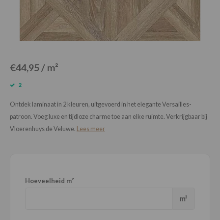
Loose Lay
Honga
€44,95 / m²
2
Ontdek laminaat in 2 kleuren, uitgevoerd in het elegante Versailles-
patroon. Voeg luxe en tijdloze charme toe aan elke ruimte. Verkrijgbaar bij
Vloerenhuys de Veluwe.
Lees meer
Hoeveelheid m²
m²