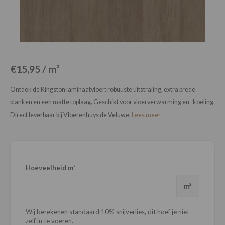
Loose Lay
Honga
€15,95 / m²
Ontdek de Kingston laminaatvloer: robuuste uitstraling, extra brede
planken en een matte toplaag. Geschikt voor vloerverwarming en -koeling.
Direct leverbaar bij Vloerenhuys de Veluwe.
Lees meer
Hoeveelheid m²
m²
Wij berekenen standaard 10% snijverlies, dit hoef je niet
zelf in te voeren.