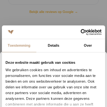
Bekijk alle reviews op Google →
Beschrijving
De Kingston laminaatvloer is de perfecte keuze voor wie houdt van
Toestemming
Details
Over
een robuuste en natuurlijke uitstraling. Deze vloer lijkt qua uiterlijk
sterk op een authentieke houten vloer en geeft elke ruimte direct
een warme en karaktervolle sfeer.
Deze website maakt gebruik van cookies
1
13
18
26
We gebruiken cookies om inhoud en advertenties te
DAGEN
UREN
MINUTEN
SECONDEN
De brede planken van de Kingston laminaatvloer zorgen voor een
personaliseren, om functies voor sociale media aan te
ruimtelijk effect, wat hem bijzonder geschikt maakt voor zowel grote
Nu tijdelijk 10% korting op
bieden en om ons websiteverkeer te analyseren. Ook
als kleine ruimtes. Dit maakt de vloer niet alleen praktisch, maar ook
delen we informatie over uw gebruik van onze site met
jouw vloer
een stijlvolle keuze voor elk interieur.
onze partners voor sociale media, adverteren en
analyseren. Deze partners kunnen deze gegevens
Vraag snel een offerte aan en bespaar direct.
Met keuze uit twaalf veelzijdige kleuren is er altijd een optie die
combineren met andere informatie die u aan ze heeft