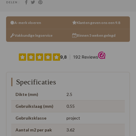
DELEN :
A-merk vloeren
Klanten geven ons een 9.8
Vakkundige legservice
Binnen 5 weken gelegd
Specificaties
Dikte (mm)
2.5
Gebruikslaag (mm)
0.55
Gebruiksklasse
project
Aantal m2 per pak
3.62