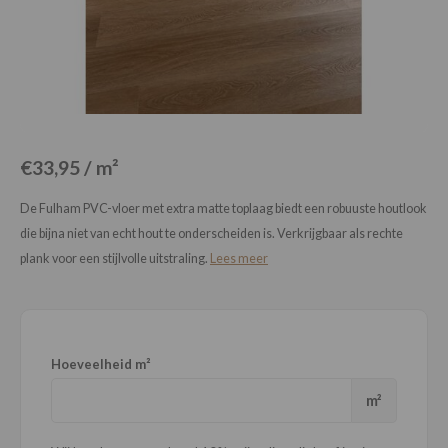
Loose Lay
Honga
€33,95 / m²
De Fulham PVC-vloer met extra matte toplaag biedt een robuuste houtlook
die bijna niet van echt hout te onderscheiden is. Verkrijgbaar als rechte
plank voor een stijlvolle uitstraling.
Lees meer
Hoeveelheid m²
m²