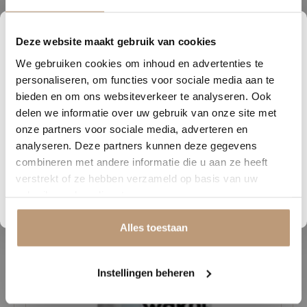
maar ook een praktische oplossing. De Fulham PVC-vloer is warmer
en zachter dan traditioneel parket en daarnaast water- en
Deze website maakt gebruik van cookies
6
19
37
54
krasbestendig, wat hem ideaal maakt voor drukbezochte ruimtes of
We gebruiken cookies om inhoud en advertenties te
DAGEN
UREN
MINUTEN
SECONDEN
huizen met kinderen en huisdieren. Bovendien is hij
personaliseren, om functies voor sociale media aan te
onderhoudsvriendelijk en geschikt voor vloerverwarming,
Nu tijdelijk 10% korting op
bieden en om ons websiteverkeer te analyseren. Ook
waardoor je geniet van zowel comfort als duurzaamheid.
delen we informatie over uw gebruik van onze site met
jouw vloer
onze partners voor sociale media, adverteren en
Heb je een voorkeur voor een visgraatpatroon? Bekijk dan ook de
analyseren. Deze partners kunnen deze gegevens
Vraag snel een offerte aan en bespaar direct.
Yup Fulham voor dezelfde luxe houtlook in een klassieke
combineren met andere informatie die u aan ze heeft
visgraatstijl. Welke optie je ook kiest, de Fulham vloer voegt altijd
verstrekt of ze hebben verzameld op basis van uw
een stijlvolle en natuurlijke uitstraling toe aan jouw interieur.
Bekijk plak PVC vloeren
gebruik van hun diensten.
Alles toestaan
Gerelateerde producten
Instellingen beheren