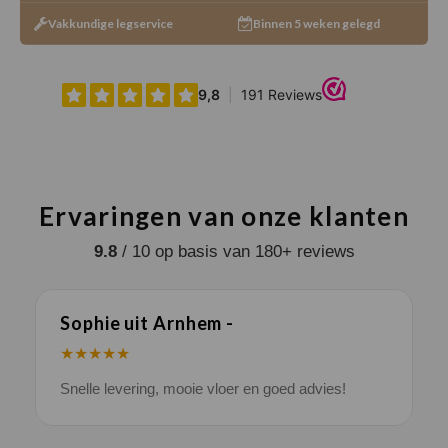
Vakkundige legservice
Binnen 5 weken gelegd
Ervaringen van onze klanten
9.8
/ 10 op basis van 180+ reviews
Sophie uit Arnhem -
J
★★★★★
Snelle levering, mooie vloer en goed advies!
V