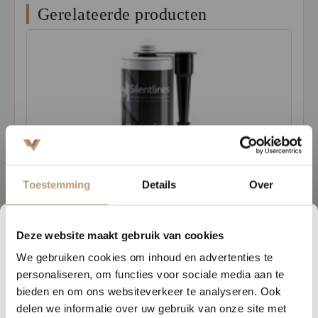
Gerelateerde producten
Toestemming
Details
Over
Deze website maakt gebruik van cookies
1
20
37
32
We gebruiken cookies om inhoud en advertenties te
DAGEN
UREN
MINUTEN
SECONDEN
personaliseren, om functies voor sociale media aan te
Nu tijdelijk 10% korting op
bieden en om ons websiteverkeer te analyseren. Ook
delen we informatie over uw gebruik van onze site met
Silentlines montagekit zwart
jouw vloer