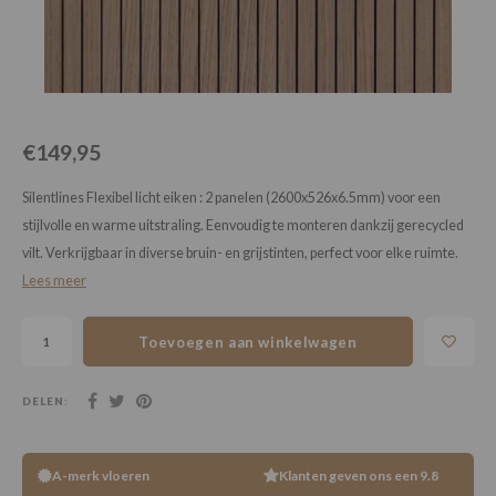
Loose Lay
Honga
€149,95
Silentlines Flexibel licht eiken : 2 panelen (2600x526x6.5mm) voor een
stijlvolle en warme uitstraling. Eenvoudig te monteren dankzij gerecycled
vilt. Verkrijgbaar in diverse bruin- en grijstinten, perfect voor elke ruimte.
Lees meer
Toevoegen aan winkelwagen
DELEN:
A-merk vloeren
Klanten geven ons een 9.8