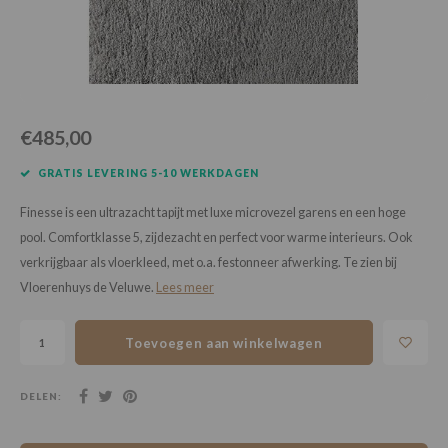
Loose Lay
Honga
€485,00
GRATIS LEVERING 5-10 WERKDAGEN
Finesse is een ultrazacht tapijt met luxe microvezel garens en een hoge
pool. Comfortklasse 5, zijdezacht en perfect voor warme interieurs. Ook
verkrijgbaar als vloerkleed, met o.a. festonneer afwerking. Te zien bij
Vloerenhuys de Veluwe.
Lees meer
Toevoegen aan winkelwagen
DELEN: