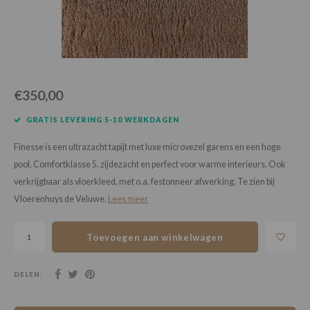
Loose Lay
Honga
€350,00
GRATIS LEVERING 5-10 WERKDAGEN
Finesse is een ultrazacht tapijt met luxe microvezel garens en een hoge
pool. Comfortklasse 5, zijdezacht en perfect voor warme interieurs. Ook
verkrijgbaar als vloerkleed, met o.a. festonneer afwerking. Te zien bij
Vloerenhuys de Veluwe.
Lees meer
Toevoegen aan winkelwagen
DELEN: