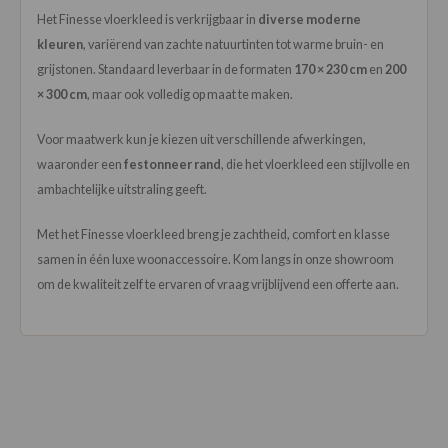
Het Finesse vloerkleed is verkrijgbaar in
diverse moderne
kleuren
, variërend van zachte natuurtinten tot warme bruin- en
grijstonen. Standaard leverbaar in de formaten
170 × 230 cm
en
200
× 300 cm
, maar ook volledig op maat te maken.
Voor maatwerk kun je kiezen uit verschillende afwerkingen,
waaronder een
festonneer rand
, die het vloerkleed een stijlvolle en
ambachtelijke uitstraling geeft.
Met het Finesse vloerkleed breng je zachtheid, comfort en klasse
samen in één luxe woonaccessoire. Kom langs in onze showroom
om de kwaliteit zelf te ervaren of vraag vrijblijvend een offerte aan.