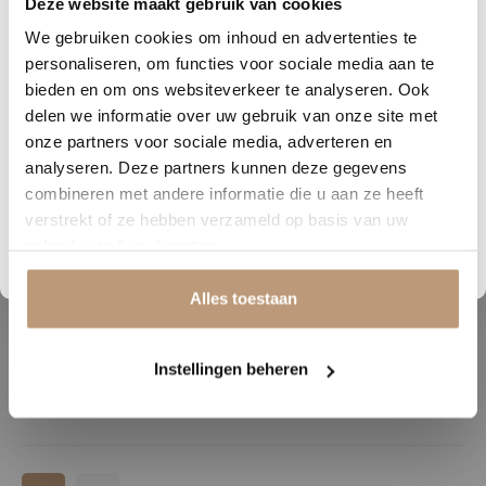
Deze website maakt gebruik van cookies
1
00
36
08
We gebruiken cookies om inhoud en advertenties te
DAGEN
UREN
MINUTEN
SECONDEN
€6,97 / m²
€25,95 / m²
personaliseren, om functies voor sociale media aan te
Nu tijdelijk 10% korting op
bieden en om ons websiteverkeer te analyseren. Ook
delen we informatie over uw gebruik van onze site met
jouw vloer
onze partners voor sociale media, adverteren en
analyseren. Deze partners kunnen deze gegevens
Vraag snel een offerte aan en bespaar direct.
combineren met andere informatie die u aan ze heeft
verstrekt of ze hebben verzameld op basis van uw
Bekijk plak PVC vloeren
gebruik van hun diensten.
Alles toestaan
PPC
COpro
Jumpax Classic
Olive-pack ondervloer
Instellingen beheren
€26,95 / m²
€9,00 / m²