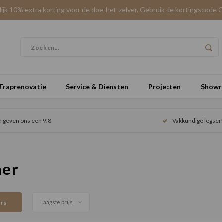
elijk 10% extra korting voor de doe-het-zelver. Gebruik de kortingscode 
Traprenovatie
Service & Diensten
Projecten
Show
n geven ons een 9.8
Vakkundige legser
mer
ers
Laagste prijs