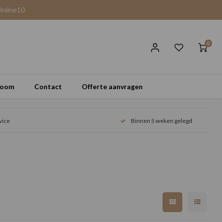
Online10
0
room
Contact
Offerte aanvragen
vice
Binnen 5 weken gelegd