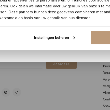
ud en advertenties te personaliseren, om functies voor social
Vraag snel een offerte aan en bespaar direct.
eren. Ook delen we informatie over uw gebruik van onze site me
eren. Deze partners kunnen deze gegevens combineren met ande
 verzameld op basis van uw gebruik van hun diensten.
Bekijk plak PVC vloeren
Instellingen beheren
rief
Kl
atste updates, nieuws en aanbiedingen via email
Over
Alge
Abonneer
Priv
Beta
Verz
Veel
Visg
Cont
Sho