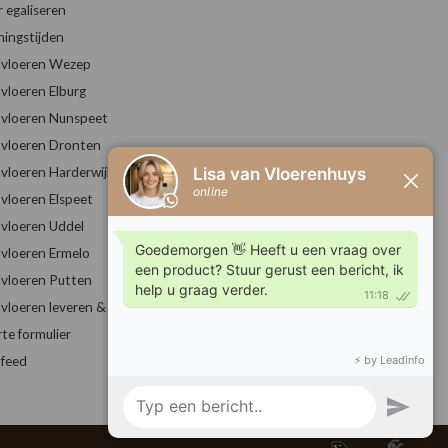
r egaliseren
ingstijden
vloeren Wezep
vloeren Elburg
vloeren Nunspeet
vloeren Dronten
vloeren Harderwijk
vloeren Elspeet
vloeren Uddel
vloeren Ermelo
vloeren Putten
vloeren leveren & leggen
rte formulier
feed