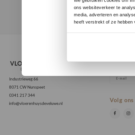
We gebruiken cookies om inho
ons websiteverkeer te analys
media, adverteren en analys
heeft verstrekt of ze hebben
Nieuwsb
Ontvang de la
Industrieweg 66
8071 CW Nunspeet
0341 217 344
Volg ons
info@vloerenhuysdeveluwe.nl