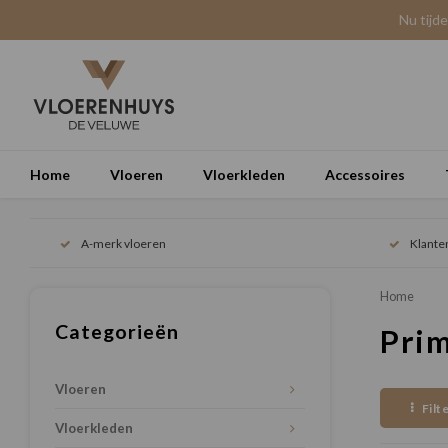
Nu tijd
Home
Vloeren
Vloerkleden
Accessoires
A-merk vloeren
Klante
Home
Categorieën
Pri
Vloeren
Filt
Vloerkleden