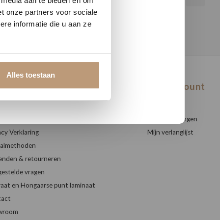
e media aan te bieden en om
t onze partners voor sociale
re informatie die u aan ze
Alles toestaan
antenservice
Mijn account
 ons
Registreren
mene voorwaarden
Mijn bestellingen
acy Verklaring
Mijn verlanglijst
almethoden
enden & retourneren
gestelde vragen
raat en Hongaarse punt laminaat
act
wroom