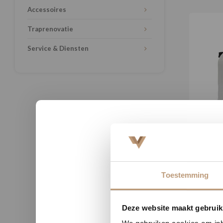
Accessoires
Traprenovatie
Service & Diensten
Pri
Toestemming
Nu tij
Deze website maakt gebruik
Laagste pr