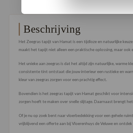
Beschrijving
Het Zeegras tapijt van Hamat is een tijdloze en natuurlijke keuz
maakt het tapijt niet alleen een praktische oplossing, maar ook e
Het unieke aan zeegras is dat het altijd zijn natuurlijke, warm
consistente tint ontstaat die jouw interieur een rustieke en warme
kleur van zeegras zorgen voor een prachtig effect.
Bovendien is het zeegras tapijt van Hamat geschikt voor intensief
zorgen hoeft te maken over snelle slijtage. Daarnaast brengt het 
Of je nu op zoek bent naar vloerbedekking voor een gehele ruimte
vrijblijvend een offerte aan bij Vloerenhuys de Veluwe en ontde