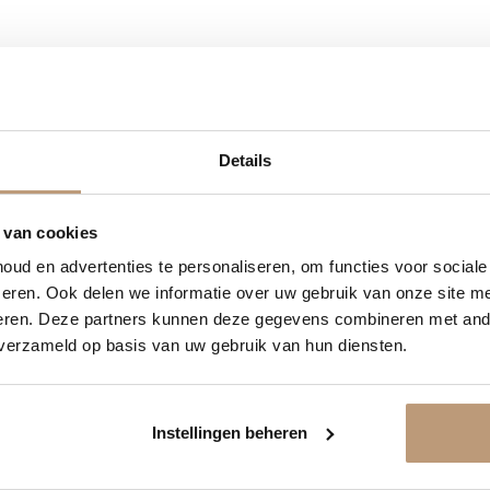
6
11
23
19
Ervaringen van onze klanten
Details
DAGEN
UREN
MINUTEN
SECONDEN
9.8
/ 10 op basis van 180+ reviews
delijk 10% korting op jou
 van cookies
ud en advertenties te personaliseren, om functies voor social
Jan uit Utrecht -
Vraag snel een offerte aan en bespaar direct.
eren. Ook delen we informatie over uw gebruik van onze site me
★★★★★
eren. Deze partners kunnen deze gegevens combineren met ande
en goed
Vloer perfect gelegd, en de service
 verzameld op basis van uw gebruik van hun diensten.
was top.
Bekijk plak PVC vloeren
Instellingen beheren
Bekijk alle reviews op Google →