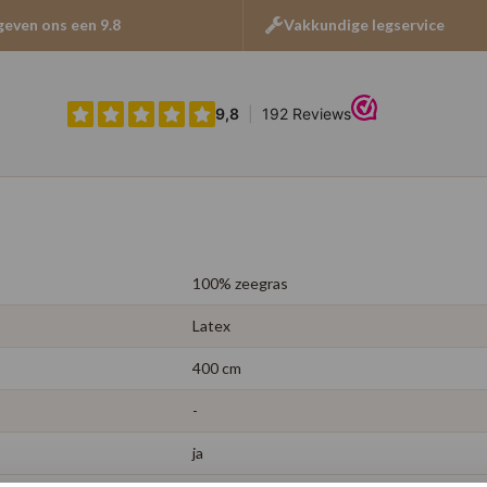
geven ons een 9.8
Vakkundige legservice
100% zeegras
Latex
400 cm
-
ja