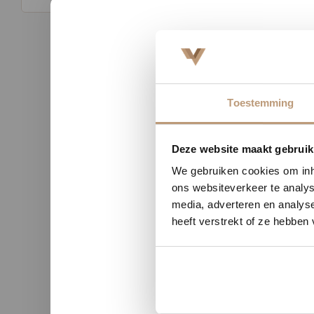
Toestemming
Nu tij
Deze website maakt gebruik
We gebruiken cookies om inho
n uit Zutphen
Sophie uit Arnhem -
ons websiteverkeer te analys
★★
★★★★★
media, adverteren en analys
kwaliteit en duidelijke
Snelle levering, mooie vloer 
heeft verstrekt of ze hebben
nicatie.
advies!