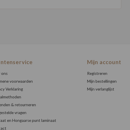
antenservice
Mijn account
 ons
Registreren
mene voorwaarden
Mijn bestellingen
acy Verklaring
Mijn verlanglijst
almethoden
enden & retourneren
gestelde vragen
raat en Hongaarse punt laminaat
act