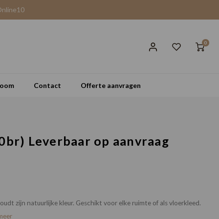
Online10
0
room
Contact
Offerte aanvragen
00br) Leverbaar op aanvraag
udt zijn natuurlijke kleur. Geschikt voor elke ruimte of als vloerkleed.
meer