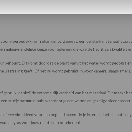
e voor vloerbedekking in elke ruimte. Zeegras, een oersterk materiaal, staat
en milieuvriendelijke keuze voor iedereen die waarde hecht aan kwaliteit en
e kleur behoudt. Dit komt doordat de plant vanuit het water wordt geoogst 
 uitstraling geeft. Of het nu wordt gebruikt in woonkamers, slaapkamers, of z
 gebruik, dankzij de extreme slijtvastheid van het materiaal. Dit maakt het 
een stukje natuur in huis, waardoor je een warme en gezellige sfeer creeert.
 of een vloerkleed voor een bepaald accent in je interieur, het Hamat zeegr
k wat zeegras voor jouw ruimte kan betekenen!