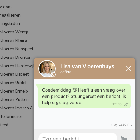
wroom
r egaliseren
ingstijden
vloeren Wezep
vloeren Elburg
vloeren Nunspeet
vloeren Dronten
vloeren Harderwijk
vloeren Elspeet
vloeren Uddel
vloeren Ermelo
vloeren Putten
vloeren leveren & leggen
rte formulier
feed