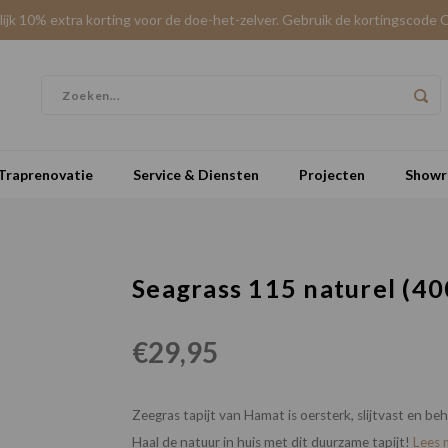
elijk 10% extra korting voor de doe-het-zelver. Gebruik de kortingscode 
Traprenovatie
Service & Diensten
Projecten
Show
Seagrass 115 naturel (4
€29,95
Zeegras tapijt van Hamat is oersterk, slijtvast en beho
Haal de natuur in huis met dit duurzame tapijt!
Lees 