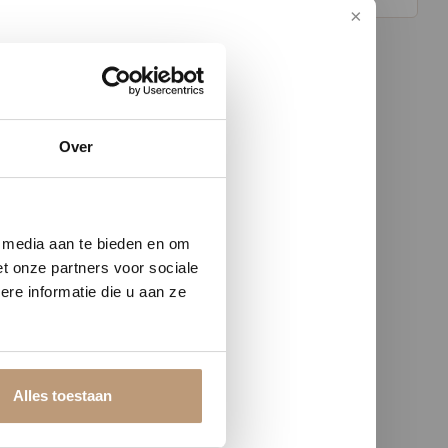
Over
w vloer
e media aan te bieden en om
t onze partners voor sociale
re informatie die u aan ze
Alles toestaan