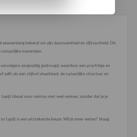
 al eeuwenlang bekend om zijn duurzaamheid en slijtvastheid. Dit
 natuurlijke materialen.
en vervolgens zorgvuldig gedroogd, waardoor een prachtige en
elfs als een stijlvol vloerkleed, de natuurlijke structuur en
tapijt ideaal voor ruimtes met veel verkeer, zonder dat je je
as tapijt is een uitstekende keuze. Wil je meer weten? Vraag