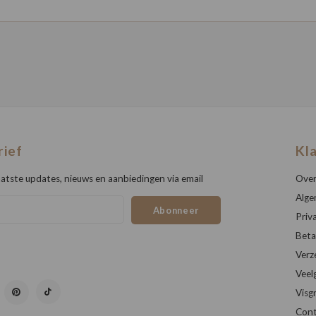
rief
Kl
atste updates, nieuws en aanbiedingen via email
Over
Alge
Abonneer
Priv
Beta
Verz
Veel
Visg
Cont