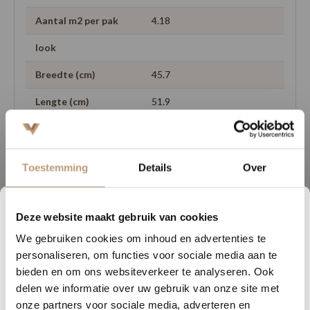
Aantal m2 per pak
4.18
look
Breedte (cm)
45.7
Lengte (cm)
51.9
Geschikt voor
vloerverwarming
Toestemming
Details
Over
Garantie
Deze website maakt gebruik van cookies
1
13
56
23
We gebruiken cookies om inhoud en advertenties te
DAGEN
UREN
MINUTEN
SECONDEN
personaliseren, om functies voor sociale media aan te
Ervaringen van onze klanten
Nu tijdelijk 10% korting op
bieden en om ons websiteverkeer te analyseren. Ook
9.8
/ 10 op basis van 180+ reviews
delen we informatie over uw gebruik van onze site met
jouw vloer
onze partners voor sociale media, adverteren en