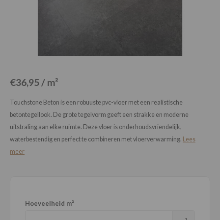
Loose Lay
Honga
€36,95 / m²
Touchstone Beton is een robuuste pvc-vloer met een realistische
betontegellook. De grote tegelvorm geeft een strakke en moderne
uitstraling aan elke ruimte. Deze vloer is onderhoudsvriendelijk,
waterbestendig en perfect te combineren met vloerverwarming.
Lees
meer
Hoeveelheid m²