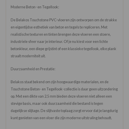
Moderne Beton- en Tegellook:
De Belakos Touchstone PVC-vloeren zijn ontworpen om de strakke
en eigentijdse esthetiek van beton en tegels te repliceren. Met
realistische texturen en tinten brengen deze vloeren een stoere,
industriele sfeer naar je interieur. Of je nu kiest voor een lichte
betonkleur, een diepe grijstint of een klassieke tegellook, elke plank
straalt moderniteit uit.
Duurzaamheid en Prestatie:
Belakos staat bekend om zijn hoogwaardige materialen, en de
Touchstone Beton- en Tegellook-collectie is daar geen uitzondering
op. Met een dikte van 2.5 mm bieden deze vloeren niet alleen een
stevige basis, maar ook duurzaamheid die bestand is tegen
dagelijkse slijtage. De slijtvaste toplaag zorgt ervoor dat je langdurig
kunt genieten van een vloer die zijn moderne uitstraling behoudt.