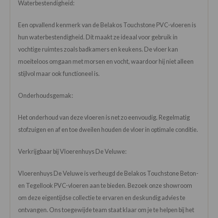
Waterbestendigheid:
Een opvallend kenmerk van de Belakos Touchstone PVC-vloeren is
hun waterbestendigheid. Dit maakt ze ideaal voor gebruik in
vochtige ruimtes zoals badkamers en keukens. De vloer kan
moeiteloos omgaan met morsen en vocht, waardoor hij niet alleen
stijlvol maar ook functioneel is.
Onderhoudsgemak:
Het onderhoud van deze vloeren is net zo eenvoudig. Regelmatig
stofzuigen en af en toe dweilen houden de vloer in optimale conditie.
Verkrijgbaar bij Vloerenhuys De Veluwe:
Vloerenhuys De Veluwe is verheugd de Belakos Touchstone Beton-
en Tegellook PVC-vloeren aan te bieden. Bezoek onze showroom
om deze eigentijdse collectie te ervaren en deskundig advies te
ontvangen. Ons toegewijde team staat klaar om je te helpen bij het