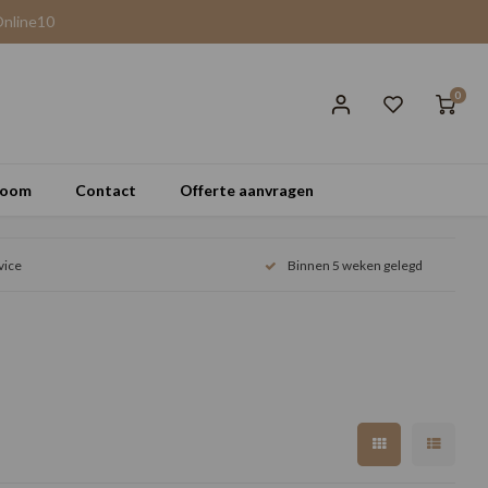
Online10
0
room
Contact
Offerte aanvragen
vice
Binnen 5 weken gelegd