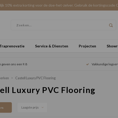
elijk 10% extra korting voor de doe-het-zelver. Gebruik de kortingscode 
Traprenovatie
Service & Diensten
Projecten
Show
n geven ons een 9.8
Vakkundige legser
erken
Castell Luxury PVC Flooring
ell Luxury PVC Flooring
ers
Laagste prijs