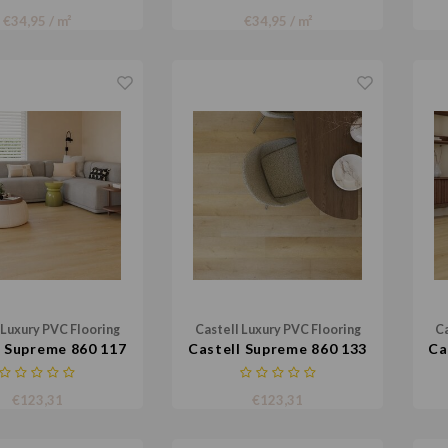
€34,95 / m²
€34,95 / m²
 Luxury PVC Flooring
Castell Luxury PVC Flooring
Ca
l Supreme 860 117
Castell Supreme 860 133
Ca
€123,31
€123,31