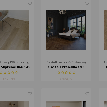
 Luxury PVC Flooring
Castell Luxury PVC Flooring
Ca
l Supreme 860 135
Castell Premium 042
€123,31
€124,52