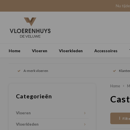
Nu tijd
Home
Vloeren
Vloerkleden
Accessoires
A-merk vloeren
Klante
Home
M
Categorieën
Cast
Vloeren
Filt
Vloerkleden