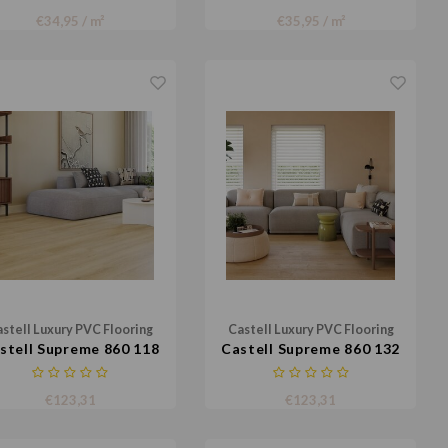
€34,95 / m²
€35,95 / m²
stell Luxury PVC Flooring
Castell Luxury PVC Flooring
stell Supreme 860 118
Castell Supreme 860 132
€123,31
€123,31