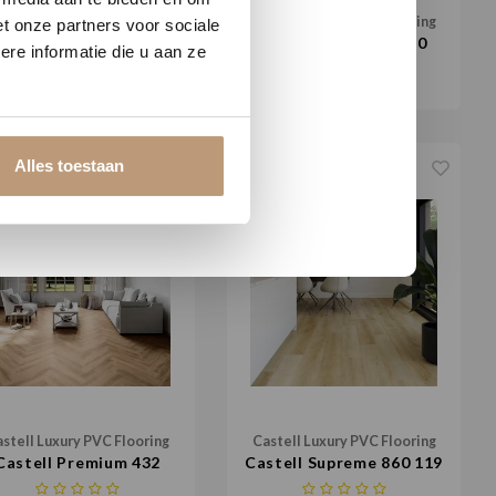
stell Luxury PVC Flooring
Castell Luxury PVC Flooring
t onze partners voor sociale
stell Supreme 860 219
Castell Premium 850
re informatie die u aan ze
€35,95 / m²
€34,95 / m²
Alles toestaan
stell Luxury PVC Flooring
Castell Luxury PVC Flooring
Castell Premium 432
Castell Supreme 860 119