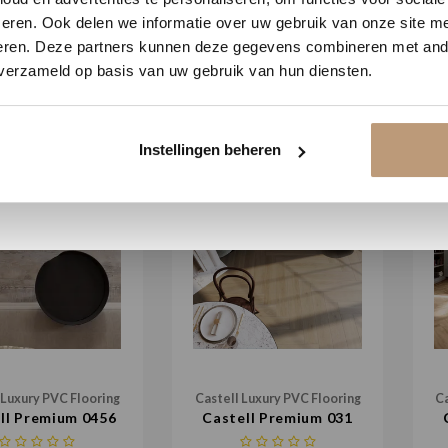
Vraag snel een offerte aan en bespaar direct.
 Luxury PVC Flooring
Castell Luxury PVC Flooring
Ca
eren. Ook delen we informatie over uw gebruik van onze site me
l Supreme 860 233
Castell Supreme 860 217
Ca
eren. Deze partners kunnen deze gegevens combineren met ande
 verzameld op basis van uw gebruik van hun diensten.
€35,95 / m²
€35,95 / m²
Bekijk plak PVC vloeren
Instellingen beheren
 Luxury PVC Flooring
Castell Luxury PVC Flooring
Ca
ll Premium 0456
Castell Premium 031