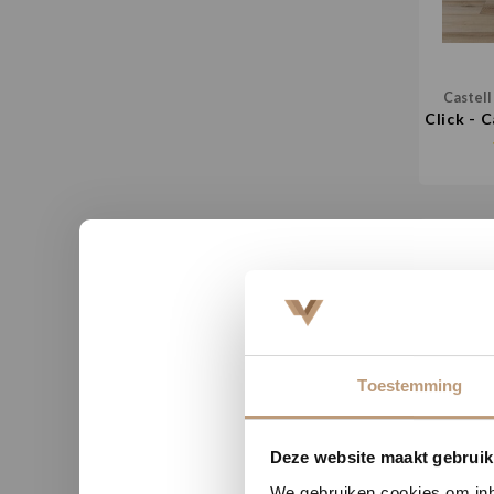
Castell
Click - 
Toestemming
Nu tij
Deze website maakt gebruik
We gebruiken cookies om inho