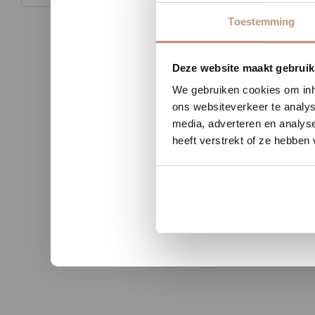
Toestemming
Nu tij
Deze website maakt gebruik
We gebruiken cookies om inho
ons websiteverkeer te analys
media, adverteren en analys
heeft verstrekt of ze hebben
n uit Zutphen
Sophie uit Arnhem -
★★
★★★★★
kwaliteit en duidelijke
Snelle levering, mooie vloer 
nicatie.
advies!