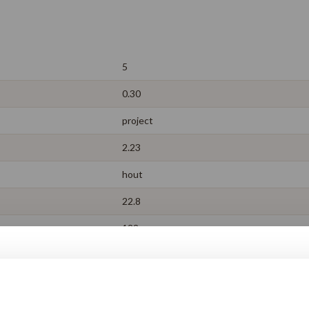
5
0.30
project
2.23
hout
22.8
122
ja
10 jaar