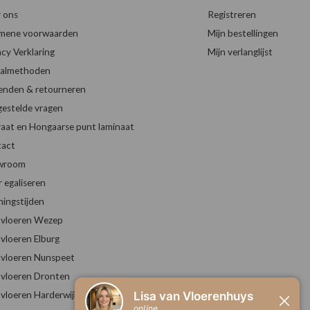
 ons
Registreren
mene voorwaarden
Mijn bestellingen
acy Verklaring
Mijn verlanglijst
almethoden
enden & retourneren
gestelde vragen
raat en Hongaarse punt laminaat
act
wroom
r egaliseren
ingstijden
vloeren Wezep
vloeren Elburg
vloeren Nunspeet
vloeren Dronten
vloeren Harderwijk