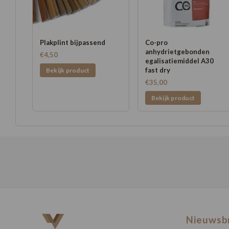
Plakplint bijpassend
Co-pro
anhydrietgebonden
€4,50
egalisatiemiddel A30
fast dry
Bekijk product
€35,00
Bekijk product
Nieuwsb