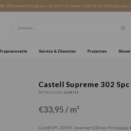
elijk 10% extra korting voor de doe-het-zelver. Gebruik de kortingscode 
Traprenovatie
Service & Diensten
Projecten
Show
Castell Supreme 302 Spc
ARTIKELCODE
2,16E+11
€33,95 / m²
Castell SPC 30 PVC vloer met 0,30 mm PU toplaag. Kl