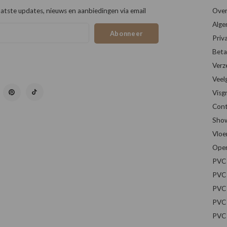
atste updates, nieuws en aanbiedingen via email
Over
Alge
Abonneer
Priv
Beta
Verz
Veel
Visg
Cont
Sho
Vloe
Open
PVC 
PVC 
PVC 
PVC 
PVC 