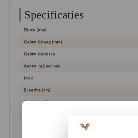
Specificaties
Dikte (mm)
Gebruikslaag (mm)
Gebruiksklasse
Aantal m2 per pak
look
Breedte (cm)
Lengte (cm)
Geschikt voor vloerverwarming
Garantie