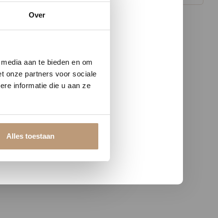
Over
w vloer
e media aan te bieden en om
t onze partners voor sociale
re informatie die u aan ze
Alles toestaan