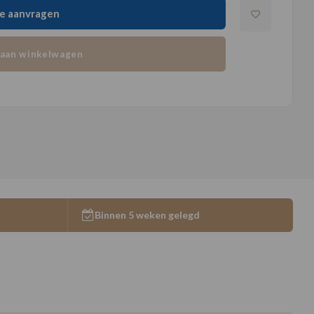
e aanvragen
aan winkelwagen
Binnen 5 weken gelegd