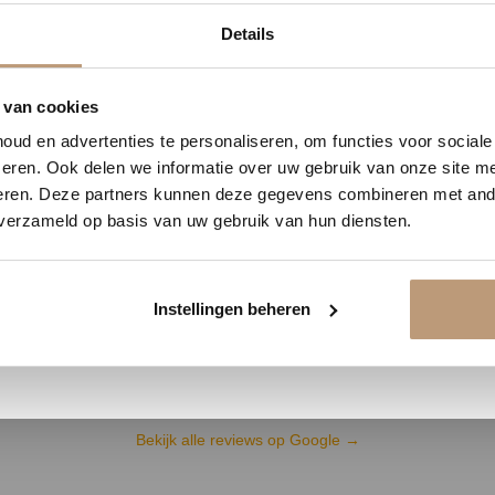
0
08
56
52
Details
DAGEN
UREN
MINUTEN
SECONDEN
delijk 10% korting op jou
 van cookies
Ervaringen van onze klanten
ud en advertenties te personaliseren, om functies voor social
Vraag snel een offerte aan en bespaar direct.
eren. Ook delen we informatie over uw gebruik van onze site me
9.8
/ 10 op basis van 180+ reviews
eren. Deze partners kunnen deze gegevens combineren met ande
 verzameld op basis van uw gebruik van hun diensten.
Bekijk plak PVC vloeren
Jan uit Utrecht -
★★★★★
Instellingen beheren
en goed
Vloer perfect gelegd, en de service
was top.
Bekijk alle reviews op Google →