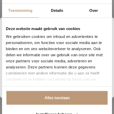
Sophie uit Arnhem -
J
★★★★★
Toestemming
Details
Over
Snelle levering, mooie vloer en goed advies!
V
Deze website maakt gebruik van cookies
5
12
41
06
Bekijk alle reviews op Google →
We gebruiken cookies om inhoud en advertenties te
DAGEN
UREN
MINUTEN
SECONDEN
personaliseren, om functies voor sociale media aan te
Nu tijdelijk 10% korting op
bieden en om ons websiteverkeer te analyseren. Ook
delen we informatie over uw gebruik van onze site met
jouw vloer
Beschrijving
onze partners voor sociale media, adverteren en
analyseren. Deze partners kunnen deze gegevens
Vraag snel een offerte aan en bespaar direct.
De Castell Supreme is een luxe pvc vloer die verkrijgbaar is in zowel
combineren met andere informatie die u aan ze heeft
rechte plank als visgraat. De vloer heeft een slijtvaste toplaag van
verstrekt of ze hebben verzameld op basis van uw
Bekijk plak PVC vloeren
0.55 mm en is geschikt voor vloerverwarming. Dankzij het grote
gebruik van hun diensten.
formaat van de planken zorgt deze vloer voor een ruimtelijk effect.
Verkrijgbaar in plakuitvoering en ideaal voor wie op zoek is naar een
Alles toestaan
combinatie van stijl en kwaliteit.