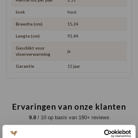
look
hout
Breedte (cm)
15.24
Lengte (cm)
91.44
Geschikt voor
ja
vloerverwarming
Garantie
15 jaar
Ervaringen van onze klanten
9.8
/ 10 op basis van 180+ reviews