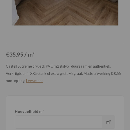
Loose Lay
Honga
€35,95 / m²
Castell Supreme dryback PVC m2 stijlvol, duurzaam en authentiek.
Verkrijgbaar in XXL-plank of extra grote visgraat. Matte afwerking & 0,55
mm toplaag.
Lees meer
Hoeveelheid m²
m²