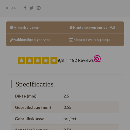
DELEN :
A-merk vloeren
Klanten geven ons een 9.8
Vakkundige legservice
Binnen 5 weken gelegd
Specificaties
Dikte (mm)
2.5
Gebruikslaag (mm)
0.55
Gebruiksklasse
project
Aantal m2 per pak
2.51