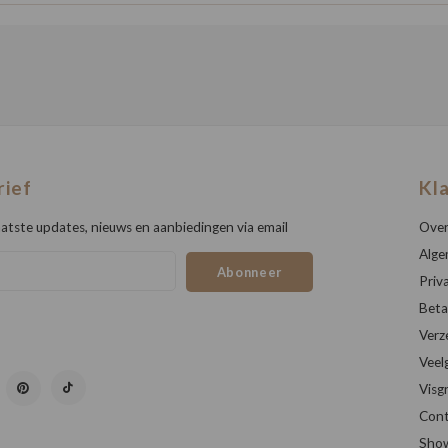
rief
Kl
atste updates, nieuws en aanbiedingen via email
Over
Alge
Abonneer
Priv
Beta
Verz
Veel
Visg
Cont
Sho