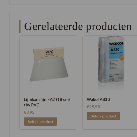
Gerelateerde producten
Lijmkam fijn - A2 (18 cm)
Wakol A830
tbv PVC
€29,50
€8,95
Bekijk product
Bekijk product