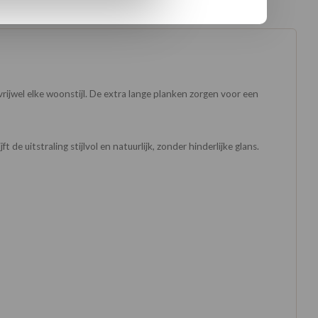
rijwel elke woonstijl. De extra lange planken zorgen voor een
e uitstraling stijlvol en natuurlijk, zonder hinderlijke glans.