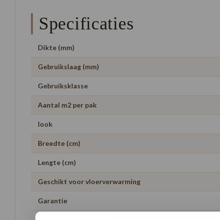
Specificaties
Dikte (mm)
Gebruikslaag (mm)
Gebruiksklasse
Aantal m2 per pak
look
Breedte (cm)
Lengte (cm)
Geschikt voor vloerverwarming
Garantie