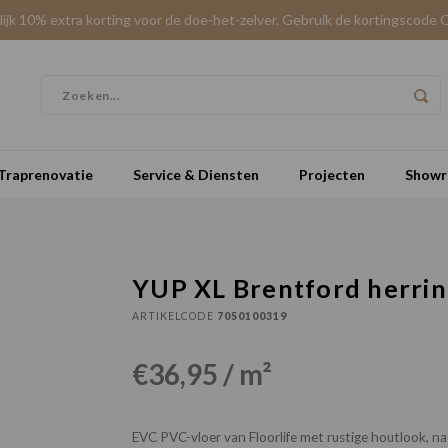
elijk 10% extra korting voor de doe-het-zelver. Gebruik de kortingscode 
Traprenovatie
Service & Diensten
Projecten
Show
YUP XL Brentford herri
ARTIKELCODE
7050100319
€36,95 / m²
EVC PVC-vloer van Floorlife met rustige houtlook, 