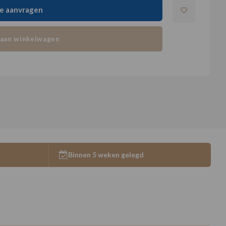
e aanvragen
aan winkelwagen
Binnen 5 weken gelegd