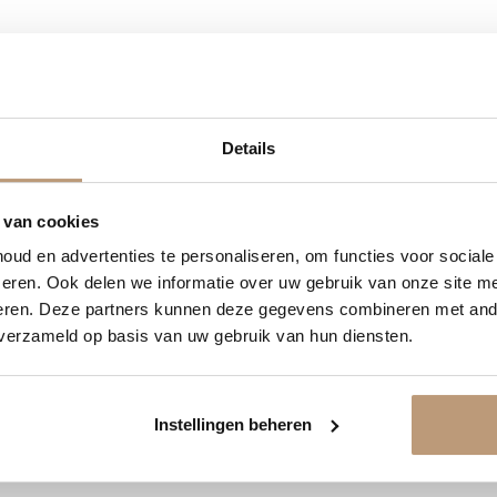
2
09
20
33
Ervaringen van onze klanten
Details
DAGEN
UREN
MINUTEN
SECONDEN
9.8
/ 10 op basis van 180+ reviews
delijk 10% korting op jou
 van cookies
ud en advertenties te personaliseren, om functies voor social
Jan uit Utrecht -
Vraag snel een offerte aan en bespaar direct.
eren. Ook delen we informatie over uw gebruik van onze site me
★★★★★
eren. Deze partners kunnen deze gegevens combineren met ande
 verzameld op basis van uw gebruik van hun diensten.
en goed
Vloer perfect gelegd, en de service
was top.
Bekijk plak PVC vloeren
Instellingen beheren
Bekijk alle reviews op Google →