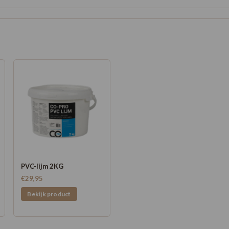
PVC-lijm 2KG
€29,95
Bekijk product