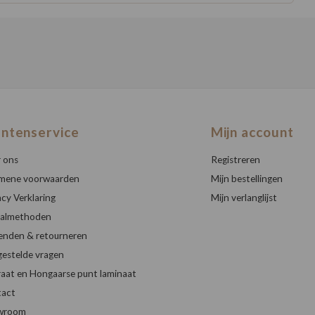
antenservice
Mijn account
 ons
Registreren
mene voorwaarden
Mijn bestellingen
acy Verklaring
Mijn verlanglijst
almethoden
enden & retourneren
gestelde vragen
raat en Hongaarse punt laminaat
act
wroom