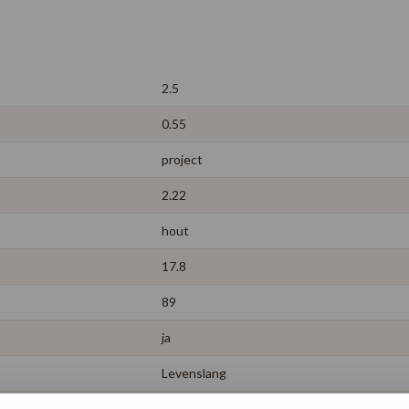
2.5
0.55
project
2.22
hout
17.8
89
ja
Levenslang