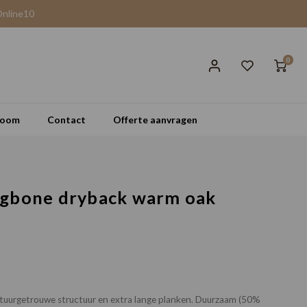
Online10
0
room
Contact
Offerte aanvragen
ngbone dryback warm oak
natuurgetrouwe structuur en extra lange planken. Duurzaam (50%