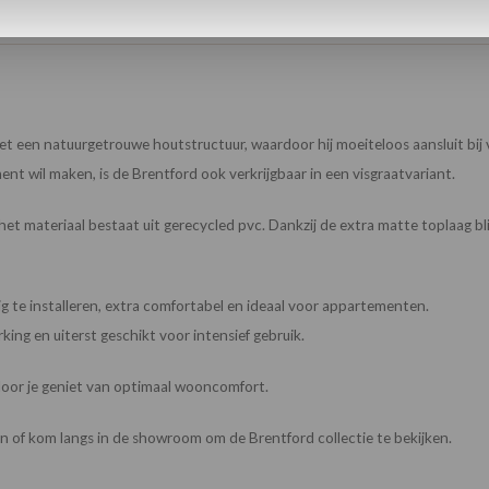
t een natuurgetrouwe houtstructuur, waardoor hij moeiteloos aansluit bij v
ment wil maken, is de Brentford ook verkrijgbaar in een visgraatvariant.
materiaal bestaat uit gerecycled pvc. Dankzij de extra matte toplaag blijft d
ig te installeren, extra comfortabel en ideaal voor appartementen.
king en uiterst geschikt voor intensief gebruik.
door je geniet van optimaal wooncomfort.
an of kom langs in de showroom om de Brentford collectie te bekijken.