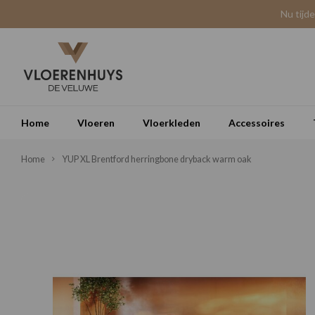
Nu tijd
Home
Vloeren
Vloerkleden
Accessoires
Home
YUP XL Brentford herringbone dryback warm oak