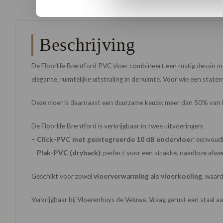
Beschrijving
De Floorlife Brentford PVC vloer combineert een rustig dessin me
elegante, ruimtelijke uitstraling in de ruimte. Voor wie een state
Deze vloer is daarnaast een duurzame keuze: meer dan 50% van het 
De Floorlife Brentford is verkrijgbaar in twee uitvoeringen:
–
Click-PVC met geïntegreerde 10 dB ondervloer
: eenvoud
–
Plak-PVC (dryback)
: perfect voor een strakke, naadloze afwer
Geschikt voor zowel
vloerverwarming als vloerkoeling
, waar
Verkrijgbaar bij Vloerenhuys de Veluwe. Vraag gerust een staal a