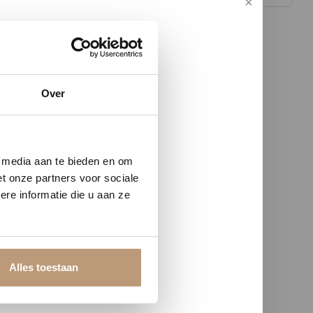
Over
w vloer
e media aan te bieden en om
t onze partners voor sociale
re informatie die u aan ze
Alles toestaan