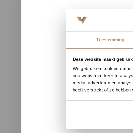
Toestemming
Nu tij
Deze website maakt gebruik
We gebruiken cookies om inho
n uit Zutphen
Sophie uit Arnhem -
ons websiteverkeer te analys
★★
★★★★★
media, adverteren en analys
heeft verstrekt of ze hebben
kwaliteit en duidelijke
Snelle levering, mooie vloer 
nicatie.
advies!