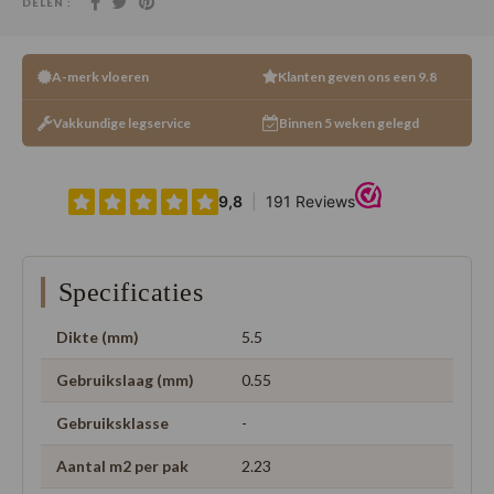
DELEN :
A-merk vloeren
Klanten geven ons een 9.8
Vakkundige legservice
Binnen 5 weken gelegd
Specificaties
Dikte (mm)
5.5
Gebruikslaag (mm)
0.55
Gebruiksklasse
-
Aantal m2 per pak
2.23