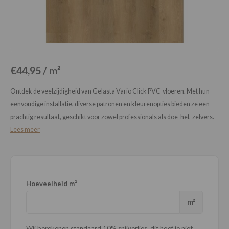
Loose Lay
Honga
€44,95 / m²
Ontdek de veelzijdigheid van Gelasta Vario Click PVC-vloeren. Met hun
eenvoudige installatie, diverse patronen en kleurenopties bieden ze een
prachtig resultaat, geschikt voor zowel professionals als doe-het-zelvers.
Lees meer
Hoeveelheid m²
m²
Wij berekenen standaard 10% snijverlies, dit hoef je niet