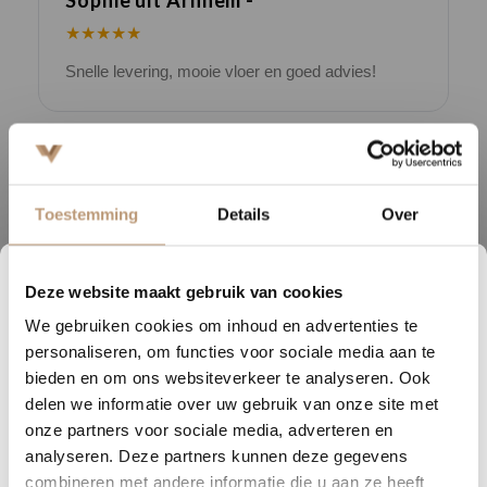
★★★★★
Snelle levering, mooie vloer en goed advies!
V
Bekijk alle reviews op Google →
Toestemming
Details
Over
Beschrijving
Deze website maakt gebruik van cookies
Ontdek de veelzijdigheid van Gelasta Vario, een prachtige collectie
1
05
37
20
PVC-vloeren die perfect past bij jouw stijl en behoeften. Deze vloeren
We gebruiken cookies om inhoud en advertenties te
DAGEN
UREN
MINUTEN
SECONDEN
zijn verkrijgbaar in twee installatieopties: plak voor onze
personaliseren, om functies voor sociale media aan te
professionele stoffeerders en click voor de doe-het-zelvers.
Nu tijdelijk 10% korting op
bieden en om ons websiteverkeer te analyseren. Ook
delen we informatie over uw gebruik van onze site met
jouw vloer
Met de plakvariant bieden we een naadloze afwerking door onze
onze partners voor sociale media, adverteren en
ervaren stoffeerders, die jouw ruimte transformeren met hun
analyseren. Deze partners kunnen deze gegevens
Vraag snel een offerte aan en bespaar direct.
expertise en vakmanschap. Voor degenen die graag zelf aan de slag
combineren met andere informatie die u aan ze heeft