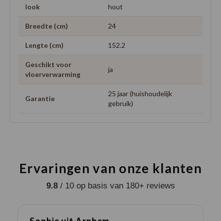
look
hout
Breedte (cm)
24
Lengte (cm)
152.2
Geschikt voor
ja
vloerverwarming
25 jaar (huishoudelijk
Garantie
gebruik)
Ervaringen van onze klanten
9.8
/ 10 op basis van 180+ reviews
Sophie uit Arnhem -
J