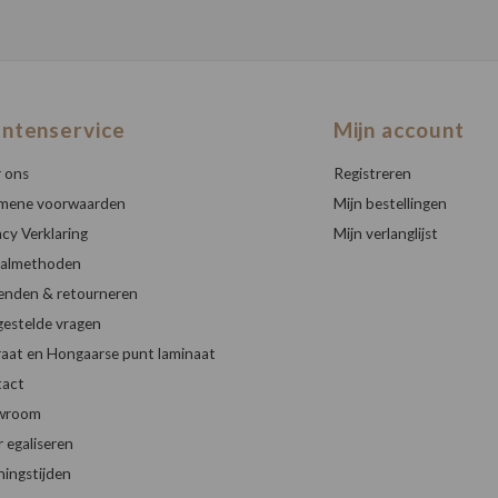
antenservice
Mijn account
 ons
Registreren
mene voorwaarden
Mijn bestellingen
acy Verklaring
Mijn verlanglijst
almethoden
enden & retourneren
gestelde vragen
raat en Hongaarse punt laminaat
act
wroom
r egaliseren
ingstijden