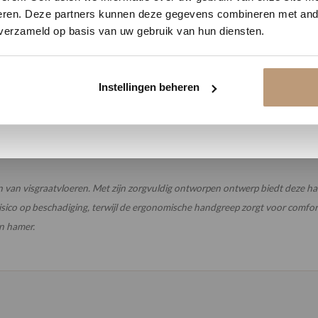
was top.
eren. Deze partners kunnen deze gegevens combineren met ande
 verzameld op basis van uw gebruik van hun diensten.
Bekijk plak PVC vloeren
Bekijk alle reviews op Google →
Instellingen beheren
n van visgraatvloeren. Met zijn zorgvuldig ontworpen ontwerp biedt deze h
isico op beschadiging, terwijl de ergonomische handgreep zorgt voor comfor
n hamer.