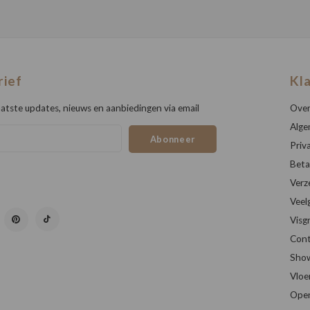
rief
Kl
atste updates, nieuws en aanbiedingen via email
Over
Alge
Abonneer
Priv
Beta
Verz
Veel
Visg
Cont
Sho
Vloe
Open