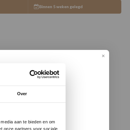
Binnen 5 weken gelegd
Over
w vloer
e media aan te bieden en om
t onze partners voor sociale