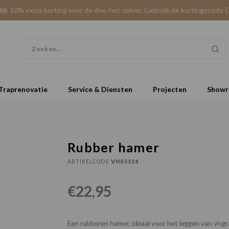
elijk 10% extra korting voor de doe-het-zelver. Gebruik de kortingscode 
Traprenovatie
Service & Diensten
Projecten
Show
Rubber hamer
ARTIKELCODE
VHS5324
€22,95
Een rubberen hamer, ideaal voor het leggen van visgr