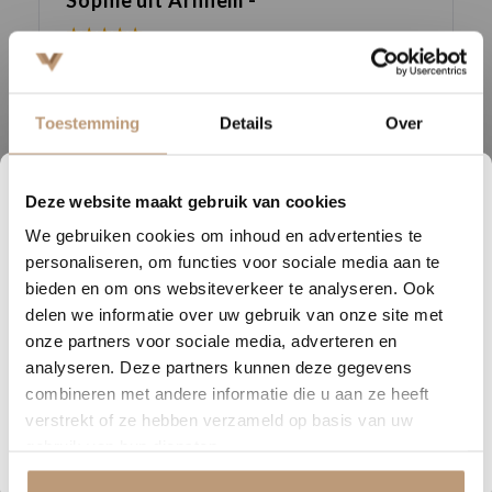
★★★★★
Snelle levering, mooie vloer en goed advies!
V
Toestemming
Details
Over
Bekijk alle reviews op Google →
Deze website maakt gebruik van cookies
2
02
04
44
We gebruiken cookies om inhoud en advertenties te
DAGEN
UREN
MINUTEN
SECONDEN
Beschrijving
personaliseren, om functies voor sociale media aan te
Nu tijdelijk 10% korting op
bieden en om ons websiteverkeer te analyseren. Ook
Deze vloer is verkrijgbaar in vier prachtige eikentinten en leverbaar
delen we informatie over uw gebruik van onze site met
jouw vloer
als lange plank of visgraat. Zo kies je voor een ruimtelijk of juist
onze partners voor sociale media, adverteren en
klassiek karakter, of combineer je beide varianten voor een
analyseren. Deze partners kunnen deze gegevens
Vraag snel een offerte aan en bespaar direct.
harmonieus geheel.
combineren met andere informatie die u aan ze heeft
verstrekt of ze hebben verzameld op basis van uw
Dankzij het slimme clicksysteem en de geintegreerde
Bekijk plak PVC vloeren
gebruik van hun diensten.
geluiddempende onderlaag is de vloer eenvoudig te leggen, zonder
lijm. De Sierra Rigid Click voldoet bovendien aan de 10 dB