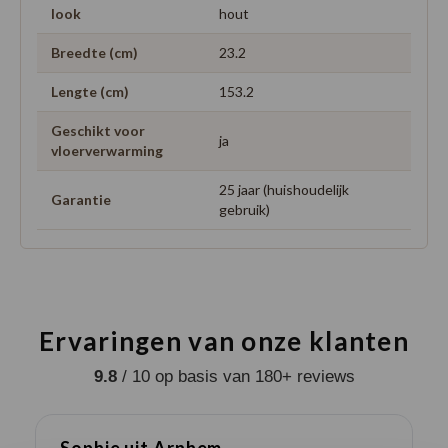
look
hout
Breedte (cm)
23.2
Lengte (cm)
153.2
Geschikt voor
ja
vloerverwarming
25 jaar (huishoudelijk
Garantie
gebruik)
Ervaringen van onze klanten
9.8
/ 10 op basis van 180+ reviews
Sophie uit Arnhem -
J