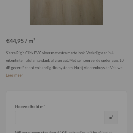
Loose Lay
Honga
€44,95 / m²
Sierra Rigid Click PVC vloer met extra matte look. Verkrijgbaar in 4
eikentinten, als lange plank of visgraat. Met geintegreerde onderlaag, 10
dB gecertificeerd en handig clicksysteem. Nu bij Vloerenhuys de Veluwe.
Lees meer
Hoeveelheid m²
m²
Wij berekenen standaard 10% snijverlies, dit hoef je niet