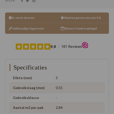
DELEN :
A-merk vloeren
Klanten geven ons een 9.8
Vakkundige legservice
Binnen 5 weken gelegd
Specificaties
Dikte (mm)
5
Gebruikslaag (mm)
0.55
Gebruiksklasse
-
Aantal m2 per pak
2.84